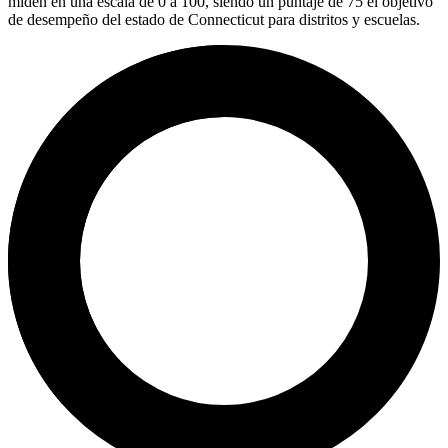
miden en una escala de 0 a 100, siendo un puntaje de 75 el objetivo
de desempeño del estado de Connecticut para distritos y escuelas.