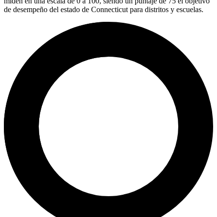
miden en una escala de 0 a 100, siendo un puntaje de 75 el objetivo
de desempeño del estado de Connecticut para distritos y escuelas.