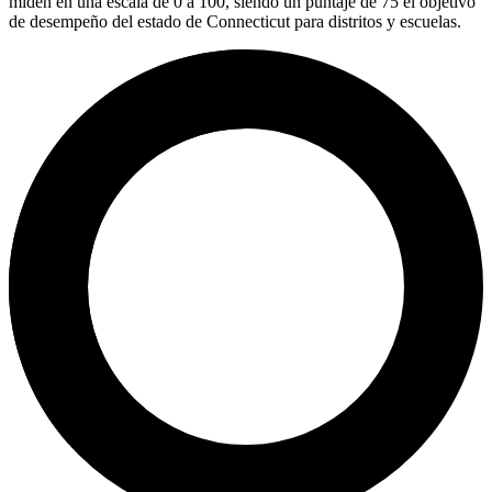
miden en una escala de 0 a 100, siendo un puntaje de 75 el objetivo
de desempeño del estado de Connecticut para distritos y escuelas.