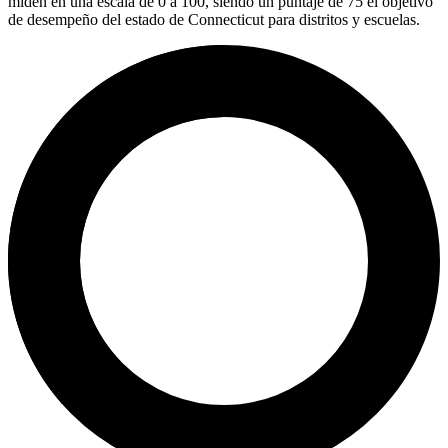
miden en una escala de 0 a 100, siendo un puntaje de 75 el objetivo
de desempeño del estado de Connecticut para distritos y escuelas.