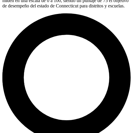
miden en una escala de 0 a 100, siendo un puntaje de 75 el objetivo
de desempeño del estado de Connecticut para distritos y escuelas.