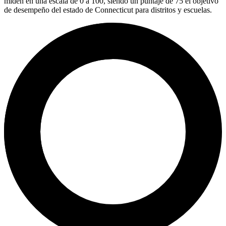
miden en una escala de 0 a 100, siendo un puntaje de 75 el objetivo
de desempeño del estado de Connecticut para distritos y escuelas.