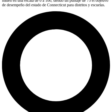
miden en una escala de 0 a 100, siendo un puntaje de 75 el objetivo
de desempeño del estado de Connecticut para distritos y escuelas.