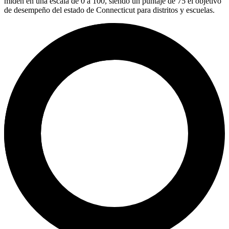
miden en una escala de 0 a 100, siendo un puntaje de 75 el objetivo
de desempeño del estado de Connecticut para distritos y escuelas.