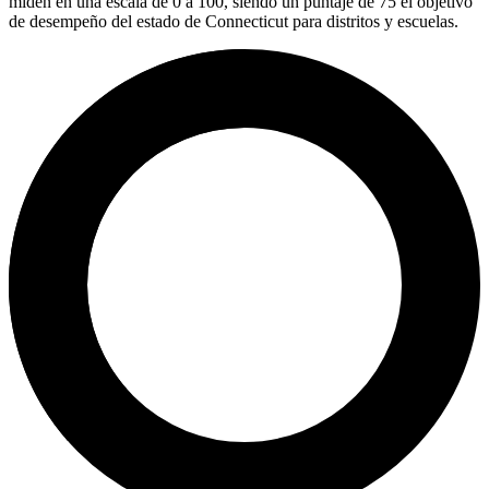
miden en una escala de 0 a 100, siendo un puntaje de 75 el objetivo
de desempeño del estado de Connecticut para distritos y escuelas.