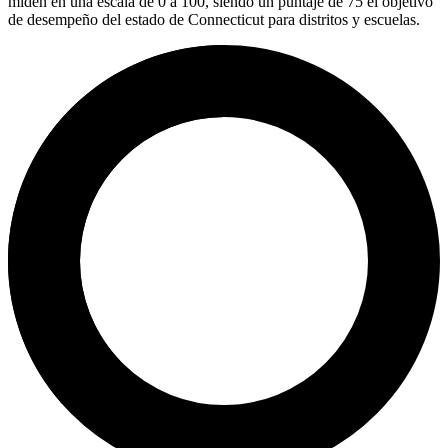
miden en una escala de 0 a 100, siendo un puntaje de 75 el objetivo
de desempeño del estado de Connecticut para distritos y escuelas.