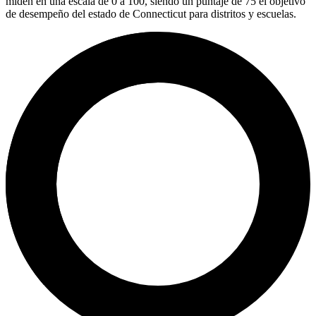
miden en una escala de 0 a 100, siendo un puntaje de 75 el objetivo
de desempeño del estado de Connecticut para distritos y escuelas.