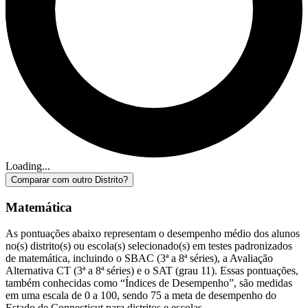
Loading...
Comparar com outro Distrito?
Matemática
As pontuações abaixo representam o desempenho médio dos alunos
no(s) distrito(s) ou escola(s) selecionado(s) em testes padronizados
de matemática, incluindo o SBAC (3ª a 8ª séries), a Avaliação
Alternativa CT (3ª a 8ª séries) e o SAT (grau 11). Essas pontuações,
também conhecidas como “Índices de Desempenho”, são medidas
em uma escala de 0 a 100, sendo 75 a meta de desempenho do
Estado de Connecticut para distritos e escolas.