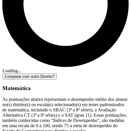
Loading...
Comparar com outro Distrito?
Matemática
As pontuações abaixo representam o desempenho médio dos alunos
no(s) distrito(s) ou escola(s) selecionado(s) em testes padronizados
de matemática, incluindo o SBAC (3ª a 8ª séries), a Avaliação
Alternativa CT (3ª a 8ª séries) e o SAT (grau 11). Essas pontuações,
também conhecidas como “Índices de Desempenho”, são medidas
em uma escala de 0 a 100, sendo 75 a meta de desempenho do
Estado de Connecticut para distritos e escolas.