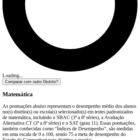
Loading...
Comparar com outro Distrito?
Matemática
As pontuações abaixo representam o desempenho médio dos alunos
no(s) distrito(s) ou escola(s) selecionado(s) em testes padronizados
de matemática, incluindo o SBAC (3ª a 8ª séries), a Avaliação
Alternativa CT (3ª a 8ª séries) e o SAT (grau 11). Essas pontuações,
também conhecidas como “Índices de Desempenho”, são medidas
em uma escala de 0 a 100, sendo 75 a meta de desempenho do
Estado de Connecticut para distritos e escolas.