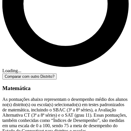
Loading...
Comparar com outro Distrito?
Matemática
As pontuações abaixo representam o desempenho médio dos alunos
no(s) distrito(s) ou escola(s) selecionado(s) em testes padronizados
de matemática, incluindo o SBAC (3ª a 8ª séries), a Avaliação
Alternativa CT (3ª a 8ª séries) e o SAT (grau 11). Essas pontuações,
também conhecidas como “Índices de Desempenho”, são medidas
em uma escala de 0 a 100, sendo 75 a meta de desempenho do
Estado de Connecticut para distritos e escolas.