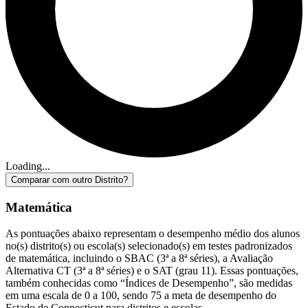
Loading...
Comparar com outro Distrito?
Matemática
As pontuações abaixo representam o desempenho médio dos alunos
no(s) distrito(s) ou escola(s) selecionado(s) em testes padronizados
de matemática, incluindo o SBAC (3ª a 8ª séries), a Avaliação
Alternativa CT (3ª a 8ª séries) e o SAT (grau 11). Essas pontuações,
também conhecidas como “Índices de Desempenho”, são medidas
em uma escala de 0 a 100, sendo 75 a meta de desempenho do
Estado de Connecticut para distritos e escolas.