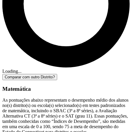
Loading...
Comparar com outro Distrito?
Matemática
As pontuações abaixo representam o desempenho médio dos alunos
no(s) distrito(s) ou escola(s) selecionado(s) em testes padronizados
de matemática, incluindo o SBAC (3ª a 8ª séries), a Avaliação
Alternativa CT (3ª a 8ª séries) e o SAT (grau 11). Essas pontuações,
também conhecidas como “Índices de Desempenho”, são medidas
em uma escala de 0 a 100, sendo 75 a meta de desempenho do
Estado de Connecticut para distritos e escolas.