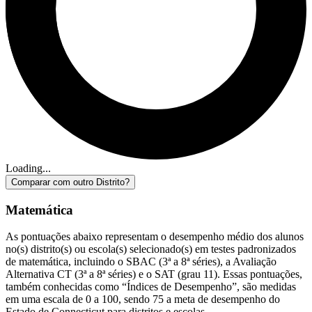
Loading...
Comparar com outro Distrito?
Matemática
As pontuações abaixo representam o desempenho médio dos alunos
no(s) distrito(s) ou escola(s) selecionado(s) em testes padronizados
de matemática, incluindo o SBAC (3ª a 8ª séries), a Avaliação
Alternativa CT (3ª a 8ª séries) e o SAT (grau 11). Essas pontuações,
também conhecidas como “Índices de Desempenho”, são medidas
em uma escala de 0 a 100, sendo 75 a meta de desempenho do
Estado de Connecticut para distritos e escolas.