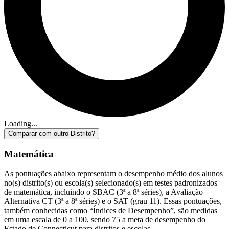
Loading...
Comparar com outro Distrito?
Matemática
As pontuações abaixo representam o desempenho médio dos alunos
no(s) distrito(s) ou escola(s) selecionado(s) em testes padronizados
de matemática, incluindo o SBAC (3ª a 8ª séries), a Avaliação
Alternativa CT (3ª a 8ª séries) e o SAT (grau 11). Essas pontuações,
também conhecidas como “Índices de Desempenho”, são medidas
em uma escala de 0 a 100, sendo 75 a meta de desempenho do
Estado de Connecticut para distritos e escolas.