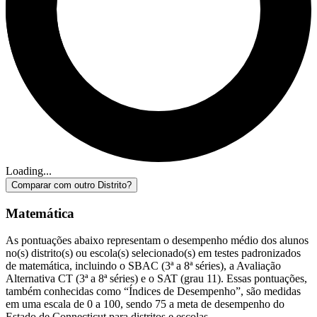
Loading...
Comparar com outro Distrito?
Matemática
As pontuações abaixo representam o desempenho médio dos alunos
no(s) distrito(s) ou escola(s) selecionado(s) em testes padronizados
de matemática, incluindo o SBAC (3ª a 8ª séries), a Avaliação
Alternativa CT (3ª a 8ª séries) e o SAT (grau 11). Essas pontuações,
também conhecidas como “Índices de Desempenho”, são medidas
em uma escala de 0 a 100, sendo 75 a meta de desempenho do
Estado de Connecticut para distritos e escolas.