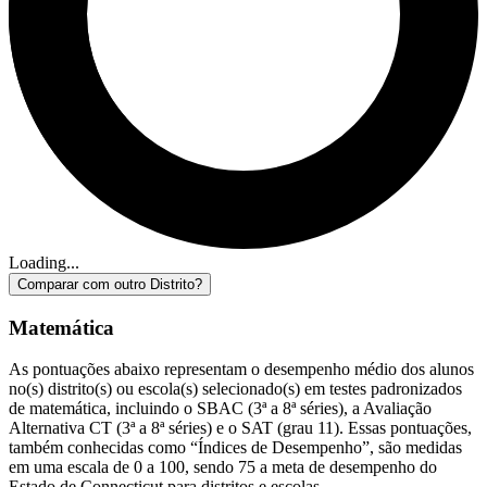
Loading...
Comparar com outro Distrito?
Matemática
As pontuações abaixo representam o desempenho médio dos alunos
no(s) distrito(s) ou escola(s) selecionado(s) em testes padronizados
de matemática, incluindo o SBAC (3ª a 8ª séries), a Avaliação
Alternativa CT (3ª a 8ª séries) e o SAT (grau 11). Essas pontuações,
também conhecidas como “Índices de Desempenho”, são medidas
em uma escala de 0 a 100, sendo 75 a meta de desempenho do
Estado de Connecticut para distritos e escolas.