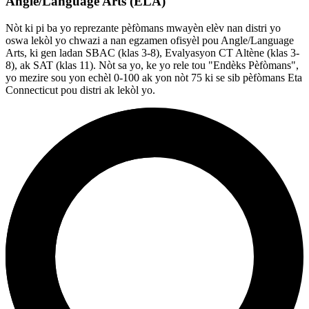
Angle/Language Arts (ELA)
Nòt ki pi ba yo reprezante pèfòmans mwayèn elèv nan distri yo
oswa lekòl yo chwazi a nan egzamen ofisyèl pou Angle/Language
Arts, ki gen ladan SBAC (klas 3-8), Evalyasyon CT Altène (klas 3-
8), ak SAT (klas 11). Nòt sa yo, ke yo rele tou "Endèks Pèfòmans",
yo mezire sou yon echèl 0-100 ak yon nòt 75 ki se sib pèfòmans Eta
Connecticut pou distri ak lekòl yo.