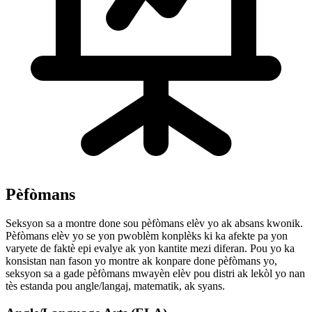
Pèfòmans
Seksyon sa a montre done sou pèfòmans elèv yo ak absans kwonik.
Pèfòmans elèv yo se yon pwoblèm konplèks ki ka afekte pa yon
varyete de faktè epi evalye ak yon kantite mezi diferan. Pou yo ka
konsistan nan fason yo montre ak konpare done pèfòmans yo,
seksyon sa a gade pèfòmans mwayèn elèv pou distri ak lekòl yo nan
tès estanda pou angle/langaj, matematik, ak syans.