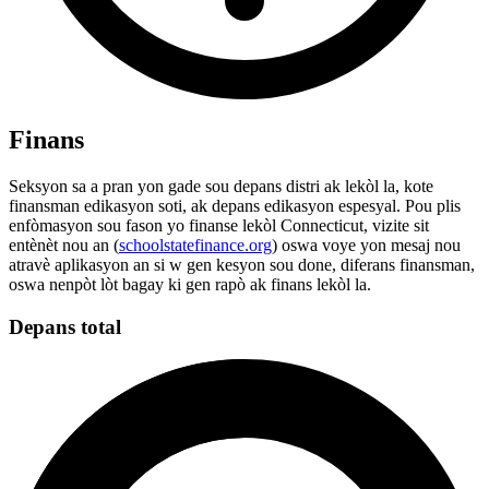
Finans
Seksyon sa a pran yon gade sou depans distri ak lekòl la, kote
finansman edikasyon soti, ak depans edikasyon espesyal. Pou plis
enfòmasyon sou fason yo finanse lekòl Connecticut, vizite sit
entènèt nou an (
schoolstatefinance.org
) oswa voye yon mesaj nou
atravè aplikasyon an si w gen kesyon sou done, diferans finansman,
oswa nenpòt lòt bagay ki gen rapò ak finans lekòl la.
Depans total