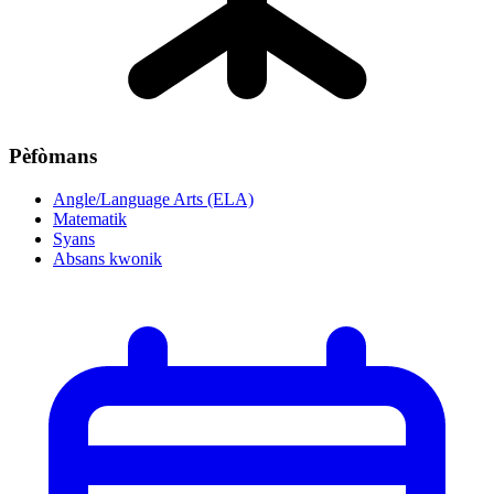
Pèfòmans
Angle/Language Arts (ELA)
Matematik
Syans
Absans kwonik