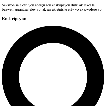
Seksyon sa a ofri yon aperçu sou enskripsyon distri ak lekòl la,
bezwen aprantisaj elèv yo, ak ras ak etnisite elèv yo ak pwofesè yo.
Enskripsyon