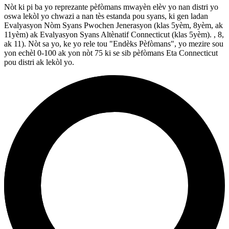
Nòt ki pi ba yo reprezante pèfòmans mwayèn elèv yo nan distri yo
oswa lekòl yo chwazi a nan tès estanda pou syans, ki gen ladan
Evalyasyon Nòm Syans Pwochen Jenerasyon (klas 5yèm, 8yèm, ak
11yèm) ak Evalyasyon Syans Altènatif Connecticut (klas 5yèm). , 8,
ak 11). Nòt sa yo, ke yo rele tou "Endèks Pèfòmans", yo mezire sou
yon echèl 0-100 ak yon nòt 75 ki se sib pèfòmans Eta Connecticut
pou distri ak lekòl yo.