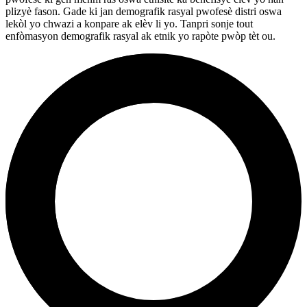
plizyè fason. Gade ki jan demografik rasyal pwofesè distri oswa
lekòl yo chwazi a konpare ak elèv li yo. Tanpri sonje tout
enfòmasyon demografik rasyal ak etnik yo rapòte pwòp tèt ou.