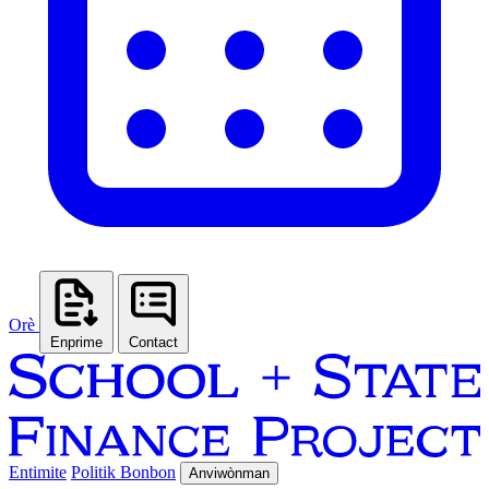
Orè
Enprime
Contact
Entimite
Politik Bonbon
Anviwònman