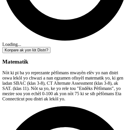
Loading...
Konpare ak yon lòt Distri?
Matematik
Nòt ki pi ba yo reprezante pèfòmans mwayèn elèv yo nan distri
oswa lekòl yo chwazi a nan egzamen ofisyèl matematik yo, ki gen
ladan SBAC (klas 3-8), CT Alternate Assessment (klas 3-8), ak
SAT. (klas 11). Nòt sa yo, ke yo rele tou "Endèks Pèfòmans", yo
mezire sou yon echèl 0-100 ak yon nòt 75 ki se sib pèfòmans Eta
Connecticut pou distri ak lekòl yo.