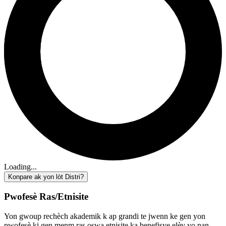
Loading...
Konpare ak yon lòt Distri?
Pwofesè Ras/Etnisite
Yon gwoup rechèch akademik k ap grandi te jwenn ke gen yon
pwofesè ki gen menm ras oswa etnisite ka benefisye elèv yo nan