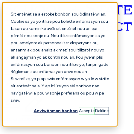
Sit entènèt sa a estoke bonbon sou òdinatè w lan.
Cookie sa yo yo itilize pou kolekte enfòmasyon sou
fason ou kominike avèk sit entènèt nou an epi
Kreyòl ayisyen
pèmèt nou sonje ou. Nou itilize enfòmasyon sa yo
pou amelyore ak personnaliser eksperyans ou,
ansanm ak pou analiz ak mezi sou itilizatè nou yo
ak angajman yo ak kontni nou an. Pou jwenn plis
enfòmasyon sou bonbon nou itilize yo, tanpri gade
Règleman sou enfòmasyon prive nou an.
Si w refize, yo p ap swiv enfòmasyon w yo lè w vizite
sit entènèt sa a. Y ap itilize yon sèl bonbon nan
Chwazi
Konparezon
navigatè w la pou w sonje preferans ou pou w pa
swiv.
Anviwònman bonbon
Aksepte
Dekline
Elèv yo
Finans
Pèfòmans