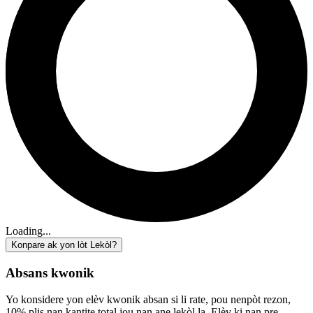
Loading...
Konpare ak yon lòt Lekòl?
Absans kwonik
Yo konsidere yon elèv kwonik absan si li rate, pou nenpòt rezon,
10% plis nan kantite total jou nan ane lekòl la. Elèv ki nan pre-