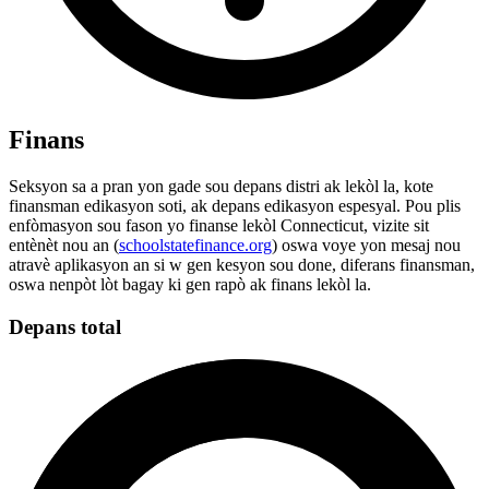
Finans
Seksyon sa a pran yon gade sou depans distri ak lekòl la, kote
finansman edikasyon soti, ak depans edikasyon espesyal. Pou plis
enfòmasyon sou fason yo finanse lekòl Connecticut, vizite sit
entènèt nou an (
schoolstatefinance.org
) oswa voye yon mesaj nou
atravè aplikasyon an si w gen kesyon sou done, diferans finansman,
oswa nenpòt lòt bagay ki gen rapò ak finans lekòl la.
Depans total