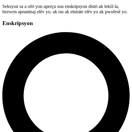
Seksyon sa a ofri yon aperçu sou enskripsyon distri ak lekòl la,
bezwen aprantisaj elèv yo, ak ras ak etnisite elèv yo ak pwofesè yo.
Enskripsyon