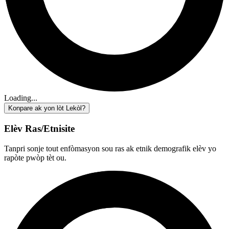
Loading...
Konpare ak yon lòt Lekòl?
Elèv Ras/Etnisite
Tanpri sonje tout enfòmasyon sou ras ak etnik demografik elèv yo
rapòte pwòp tèt ou.