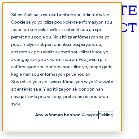
Sit entènèt sa a estoke bonbon sou òdinatè w lan.
Cookie sa yo yo itilize pou kolekte enfòmasyon sou
fason ou kominike avèk sit entènèt nou an epi
Kreyòl ayisyen
pèmèt nou sonje ou. Nou itilize enfòmasyon sa yo
pou amelyore ak personnaliser eksperyans ou,
ansanm ak pou analiz ak mezi sou itilizatè nou yo
ak angajman yo ak kontni nou an. Pou jwenn plis
enfòmasyon sou bonbon nou itilize yo, tanpri gade
Règleman sou enfòmasyon prive nou an.
Si w refize, yo p ap swiv enfòmasyon w yo lè w vizite
sit entènèt sa a. Y ap itilize yon sèl bonbon nan
Chwazi
Konparezon
navigatè w la pou w sonje preferans ou pou w pa
swiv.
Anviwònman bonbon
Aksepte
Dekline
Elèv yo
Finans
Pèfòmans