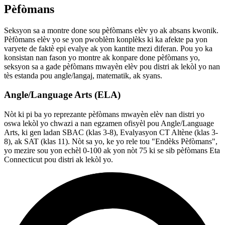
Pèfòmans
Seksyon sa a montre done sou pèfòmans elèv yo ak absans kwonik.
Pèfòmans elèv yo se yon pwoblèm konplèks ki ka afekte pa yon
varyete de faktè epi evalye ak yon kantite mezi diferan. Pou yo ka
konsistan nan fason yo montre ak konpare done pèfòmans yo,
seksyon sa a gade pèfòmans mwayèn elèv pou distri ak lekòl yo nan
tès estanda pou angle/langaj, matematik, ak syans.
Angle/Language Arts (ELA)
Nòt ki pi ba yo reprezante pèfòmans mwayèn elèv nan distri yo
oswa lekòl yo chwazi a nan egzamen ofisyèl pou Angle/Language
Arts, ki gen ladan SBAC (klas 3-8), Evalyasyon CT Altène (klas 3-
8), ak SAT (klas 11). Nòt sa yo, ke yo rele tou "Endèks Pèfòmans",
yo mezire sou yon echèl 0-100 ak yon nòt 75 ki se sib pèfòmans Eta
Connecticut pou distri ak lekòl yo.