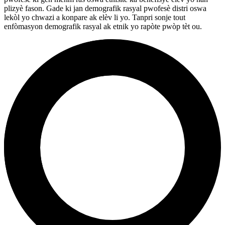
plizyè fason. Gade ki jan demografik rasyal pwofesè distri oswa
lekòl yo chwazi a konpare ak elèv li yo. Tanpri sonje tout
enfòmasyon demografik rasyal ak etnik yo rapòte pwòp tèt ou.