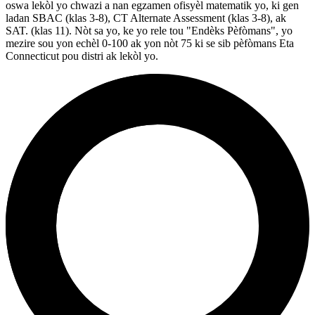
oswa lekòl yo chwazi a nan egzamen ofisyèl matematik yo, ki gen
ladan SBAC (klas 3-8), CT Alternate Assessment (klas 3-8), ak
SAT. (klas 11). Nòt sa yo, ke yo rele tou "Endèks Pèfòmans", yo
mezire sou yon echèl 0-100 ak yon nòt 75 ki se sib pèfòmans Eta
Connecticut pou distri ak lekòl yo.