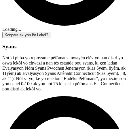
Loading...
Konpare ak yon lòt Lekòl?
Syans
Nòt ki pi ba yo reprezante pèfòmans mwayèn elèv yo nan distri yo
oswa lekòl yo chwazi a nan tès estanda pou syans, ki gen ladan
Evalyasyon Nòm Syans Pwochen Jenerasyon (klas 5yèm, 8yèm, ak
11yèm) ak Evalyasyon Syans Altènatif Connecticut (klas 5yèm). , 8,
ak 11). Nòt sa yo, ke yo rele tou "Endèks Pèfòmans", yo mezire sou
yon echèl 0-100 ak yon nòt 75 ki se sib pèfòmans Eta Connecticut
pou distri ak lekòl yo.