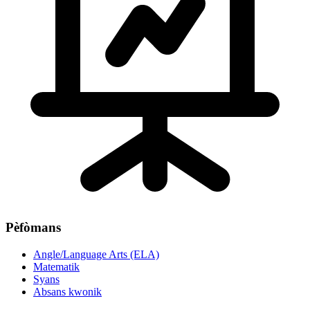
Pèfòmans
Angle/Language Arts (ELA)
Matematik
Syans
Absans kwonik