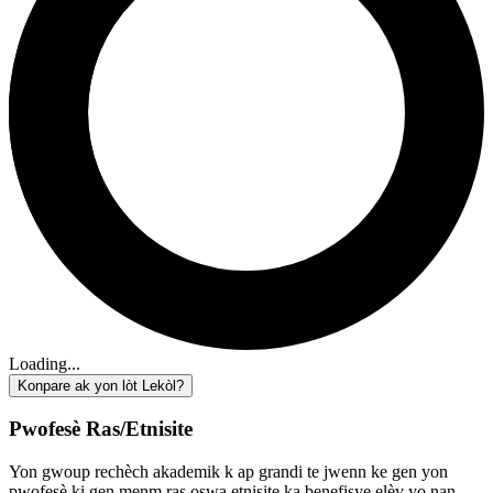
Loading...
Konpare ak yon lòt Lekòl?
Pwofesè Ras/Etnisite
Yon gwoup rechèch akademik k ap grandi te jwenn ke gen yon
pwofesè ki gen menm ras oswa etnisite ka benefisye elèv yo nan