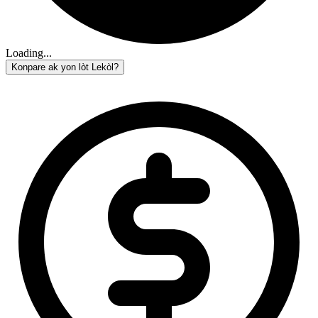
Loading...
Konpare ak yon lòt Lekòl?