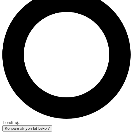
Loading...
Konpare ak yon lòt Lekòl?