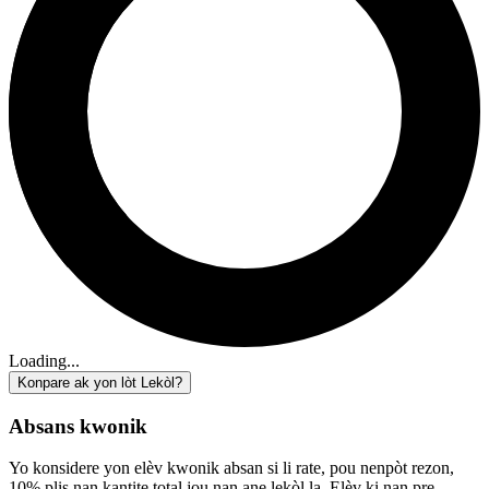
Loading...
Konpare ak yon lòt Lekòl?
Absans kwonik
Yo konsidere yon elèv kwonik absan si li rate, pou nenpòt rezon,
10% plis nan kantite total jou nan ane lekòl la. Elèv ki nan pre-