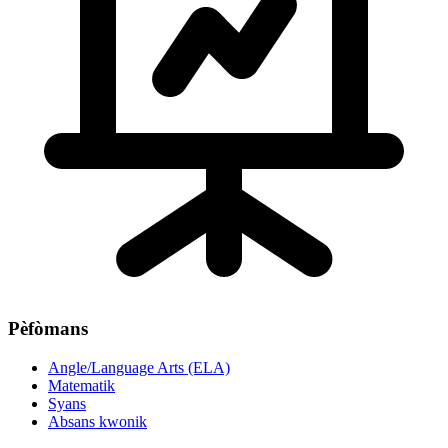
Pèfòmans
Angle/Language Arts (ELA)
Matematik
Syans
Absans kwonik