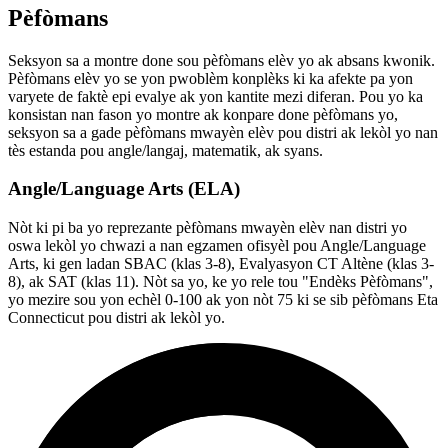
Pèfòmans
Seksyon sa a montre done sou pèfòmans elèv yo ak absans kwonik.
Pèfòmans elèv yo se yon pwoblèm konplèks ki ka afekte pa yon
varyete de faktè epi evalye ak yon kantite mezi diferan. Pou yo ka
konsistan nan fason yo montre ak konpare done pèfòmans yo,
seksyon sa a gade pèfòmans mwayèn elèv pou distri ak lekòl yo nan
tès estanda pou angle/langaj, matematik, ak syans.
Angle/Language Arts (ELA)
Nòt ki pi ba yo reprezante pèfòmans mwayèn elèv nan distri yo
oswa lekòl yo chwazi a nan egzamen ofisyèl pou Angle/Language
Arts, ki gen ladan SBAC (klas 3-8), Evalyasyon CT Altène (klas 3-
8), ak SAT (klas 11). Nòt sa yo, ke yo rele tou "Endèks Pèfòmans",
yo mezire sou yon echèl 0-100 ak yon nòt 75 ki se sib pèfòmans Eta
Connecticut pou distri ak lekòl yo.