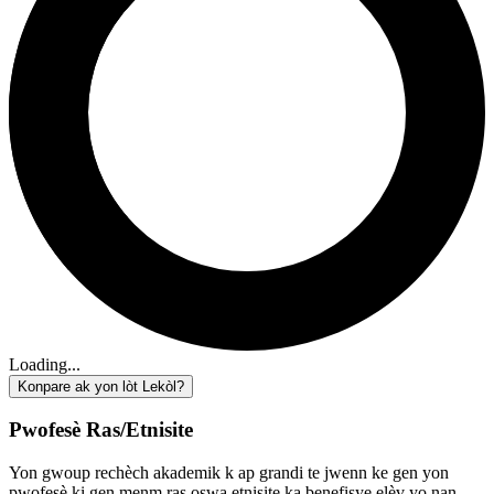
Loading...
Konpare ak yon lòt Lekòl?
Pwofesè Ras/Etnisite
Yon gwoup rechèch akademik k ap grandi te jwenn ke gen yon
pwofesè ki gen menm ras oswa etnisite ka benefisye elèv yo nan