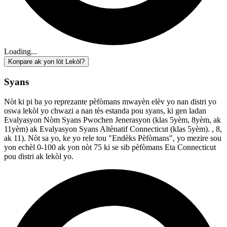
Loading...
Konpare ak yon lòt Lekòl?
Syans
Nòt ki pi ba yo reprezante pèfòmans mwayèn elèv yo nan distri yo
oswa lekòl yo chwazi a nan tès estanda pou syans, ki gen ladan
Evalyasyon Nòm Syans Pwochen Jenerasyon (klas 5yèm, 8yèm, ak
11yèm) ak Evalyasyon Syans Altènatif Connecticut (klas 5yèm). , 8,
ak 11). Nòt sa yo, ke yo rele tou "Endèks Pèfòmans", yo mezire sou
yon echèl 0-100 ak yon nòt 75 ki se sib pèfòmans Eta Connecticut
pou distri ak lekòl yo.