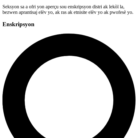
Seksyon sa a ofri yon aperçu sou enskripsyon distri ak lekòl la,
bezwen aprantisaj elèv yo, ak ras ak etnisite elèv yo ak pwofesè yo.
Enskripsyon