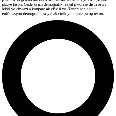
plizyè fason. Gade ki jan demografik rasyal pwofesè distri oswa
lekòl yo chwazi a konpare ak elèv li yo. Tanpri sonje tout
enfòmasyon demografik rasyal ak etnik yo rapòte pwòp tèt ou.