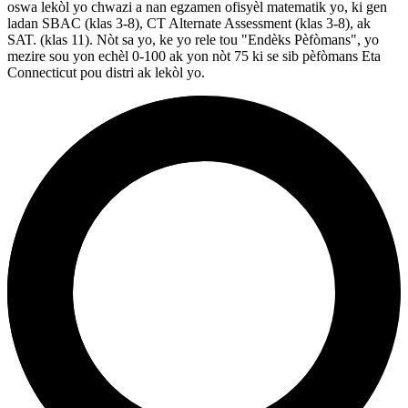
oswa lekòl yo chwazi a nan egzamen ofisyèl matematik yo, ki gen
ladan SBAC (klas 3-8), CT Alternate Assessment (klas 3-8), ak
SAT. (klas 11). Nòt sa yo, ke yo rele tou "Endèks Pèfòmans", yo
mezire sou yon echèl 0-100 ak yon nòt 75 ki se sib pèfòmans Eta
Connecticut pou distri ak lekòl yo.