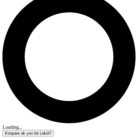
Loading...
Konpare ak yon lòt Lekòl?