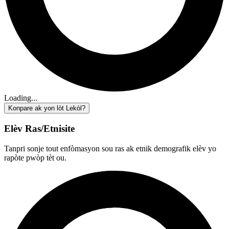
Loading...
Konpare ak yon lòt Lekòl?
Elèv Ras/Etnisite
Tanpri sonje tout enfòmasyon sou ras ak etnik demografik elèv yo
rapòte pwòp tèt ou.