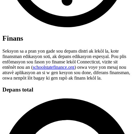
Finans
Seksyon sa a pran yon gade sou depans distri ak lekòl la, kote
finansman edikasyon soti, ak depans edikasyon espesyal. Pou plis
enfòmasyon sou fason yo finanse lekòl Connecticut, vizite sit
entènèt nou an (
schoolstatefinance.org
) oswa voye yon mesaj nou
atravè aplikasyon an si w gen kesyon sou done, diferans finansman,
oswa nenpòt lòt bagay ki gen rapò ak finans lekòl la.
Depans total