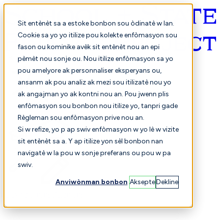
Sit entènèt sa a estoke bonbon sou òdinatè w lan.
Cookie sa yo yo itilize pou kolekte enfòmasyon sou
fason ou kominike avèk sit entènèt nou an epi
Kreyòl ayisyen
pèmèt nou sonje ou. Nou itilize enfòmasyon sa yo
pou amelyore ak personnaliser eksperyans ou,
ansanm ak pou analiz ak mezi sou itilizatè nou yo
ak angajman yo ak kontni nou an. Pou jwenn plis
enfòmasyon sou bonbon nou itilize yo, tanpri gade
Règleman sou enfòmasyon prive nou an.
Si w refize, yo p ap swiv enfòmasyon w yo lè w vizite
sit entènèt sa a. Y ap itilize yon sèl bonbon nan
Chwazi
Konparezon
navigatè w la pou w sonje preferans ou pou w pa
swiv.
Anviwònman bonbon
Aksepte
Dekline
Elèv yo
Finans
Pèfòmans