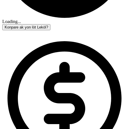
Loading...
Konpare ak yon lòt Lekòl?