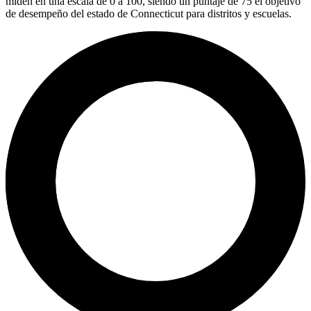
miden en una escala de 0 a 100, siendo un puntaje de 75 el objetivo
de desempeño del estado de Connecticut para distritos y escuelas.