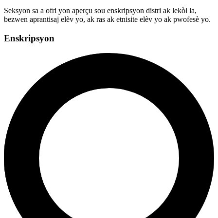
Seksyon sa a ofri yon aperçu sou enskripsyon distri ak lekòl la,
bezwen aprantisaj elèv yo, ak ras ak etnisite elèv yo ak pwofesè yo.
Enskripsyon