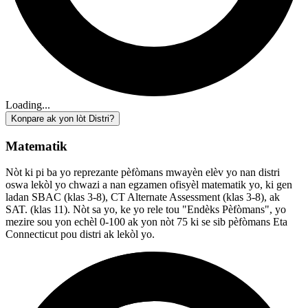
Loading...
Konpare ak yon lòt Distri?
Matematik
Nòt ki pi ba yo reprezante pèfòmans mwayèn elèv yo nan distri
oswa lekòl yo chwazi a nan egzamen ofisyèl matematik yo, ki gen
ladan SBAC (klas 3-8), CT Alternate Assessment (klas 3-8), ak
SAT. (klas 11). Nòt sa yo, ke yo rele tou "Endèks Pèfòmans", yo
mezire sou yon echèl 0-100 ak yon nòt 75 ki se sib pèfòmans Eta
Connecticut pou distri ak lekòl yo.