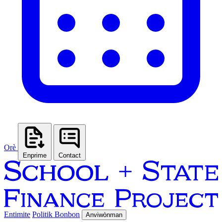
Orè
Enprime
Contact
Entimite
Politik Bonbon
Anviwònman