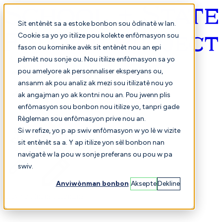
Sit entènèt sa a estoke bonbon sou òdinatè w lan.
Cookie sa yo yo itilize pou kolekte enfòmasyon sou
fason ou kominike avèk sit entènèt nou an epi
Kreyòl ayisyen
pèmèt nou sonje ou. Nou itilize enfòmasyon sa yo
pou amelyore ak personnaliser eksperyans ou,
ansanm ak pou analiz ak mezi sou itilizatè nou yo
ak angajman yo ak kontni nou an. Pou jwenn plis
enfòmasyon sou bonbon nou itilize yo, tanpri gade
Règleman sou enfòmasyon prive nou an.
Si w refize, yo p ap swiv enfòmasyon w yo lè w vizite
sit entènèt sa a. Y ap itilize yon sèl bonbon nan
Chwazi
Konparezon
navigatè w la pou w sonje preferans ou pou w pa
swiv.
Anviwònman bonbon
Aksepte
Dekline
Elèv yo
Finans
Pèfòmans