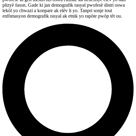
plizyè fason. Gade ki jan demografik rasyal pwofesè distri oswa
lekòl yo chwazi a konpare ak elèv li yo. Tanpri sonje tout
enfòmasyon demografik rasyal ak etnik yo rapòte pwòp tèt ou.