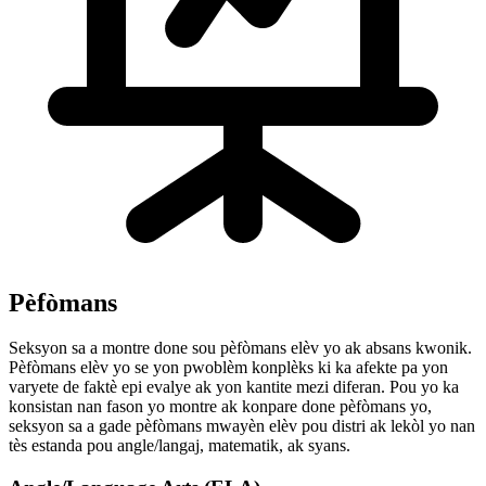
Pèfòmans
Seksyon sa a montre done sou pèfòmans elèv yo ak absans kwonik.
Pèfòmans elèv yo se yon pwoblèm konplèks ki ka afekte pa yon
varyete de faktè epi evalye ak yon kantite mezi diferan. Pou yo ka
konsistan nan fason yo montre ak konpare done pèfòmans yo,
seksyon sa a gade pèfòmans mwayèn elèv pou distri ak lekòl yo nan
tès estanda pou angle/langaj, matematik, ak syans.