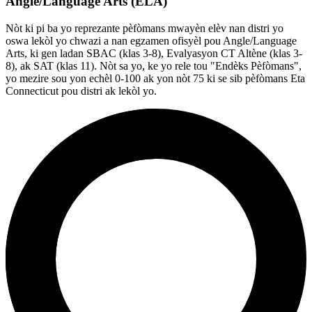
Angle/Language Arts (ELA)
Nòt ki pi ba yo reprezante pèfòmans mwayèn elèv nan distri yo
oswa lekòl yo chwazi a nan egzamen ofisyèl pou Angle/Language
Arts, ki gen ladan SBAC (klas 3-8), Evalyasyon CT Altène (klas 3-
8), ak SAT (klas 11). Nòt sa yo, ke yo rele tou "Endèks Pèfòmans",
yo mezire sou yon echèl 0-100 ak yon nòt 75 ki se sib pèfòmans Eta
Connecticut pou distri ak lekòl yo.