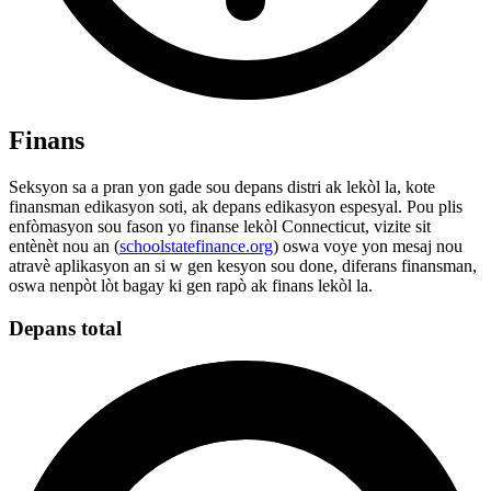
Finans
Seksyon sa a pran yon gade sou depans distri ak lekòl la, kote
finansman edikasyon soti, ak depans edikasyon espesyal. Pou plis
enfòmasyon sou fason yo finanse lekòl Connecticut, vizite sit
entènèt nou an (
schoolstatefinance.org
) oswa voye yon mesaj nou
atravè aplikasyon an si w gen kesyon sou done, diferans finansman,
oswa nenpòt lòt bagay ki gen rapò ak finans lekòl la.
Depans total