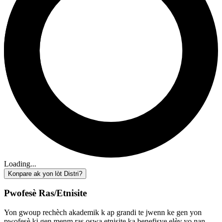
Loading...
Konpare ak yon lòt Distri?
Pwofesè Ras/Etnisite
Yon gwoup rechèch akademik k ap grandi te jwenn ke gen yon
pwofesè ki gen menm ras oswa etnisite ka benefisye elèv yo nan