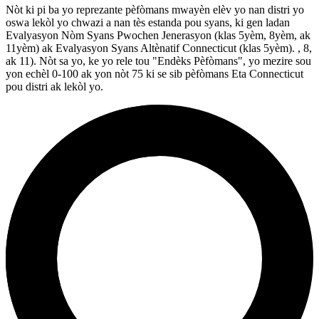
Nòt ki pi ba yo reprezante pèfòmans mwayèn elèv yo nan distri yo
oswa lekòl yo chwazi a nan tès estanda pou syans, ki gen ladan
Evalyasyon Nòm Syans Pwochen Jenerasyon (klas 5yèm, 8yèm, ak
11yèm) ak Evalyasyon Syans Altènatif Connecticut (klas 5yèm). , 8,
ak 11). Nòt sa yo, ke yo rele tou "Endèks Pèfòmans", yo mezire sou
yon echèl 0-100 ak yon nòt 75 ki se sib pèfòmans Eta Connecticut
pou distri ak lekòl yo.