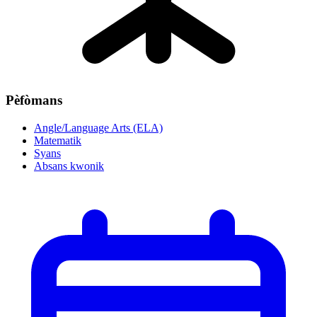
Pèfòmans
Angle/Language Arts (ELA)
Matematik
Syans
Absans kwonik