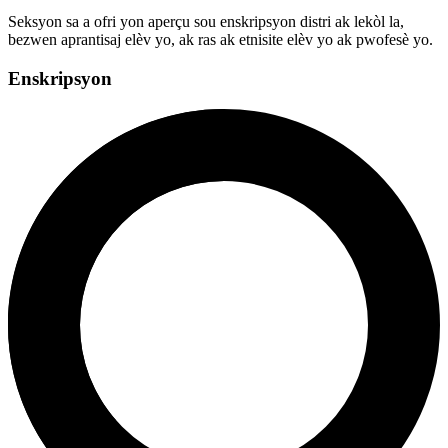
Seksyon sa a ofri yon aperçu sou enskripsyon distri ak lekòl la,
bezwen aprantisaj elèv yo, ak ras ak etnisite elèv yo ak pwofesè yo.
Enskripsyon