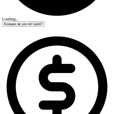
Loading...
Konpare ak yon lòt Lekòl?