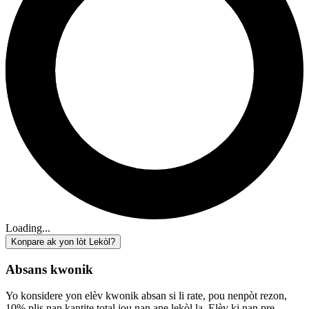
Loading...
Konpare ak yon lòt Lekòl?
Absans kwonik
Yo konsidere yon elèv kwonik absan si li rate, pou nenpòt rezon,
10% plis nan kantite total jou nan ane lekòl la. Elèv ki nan pre-