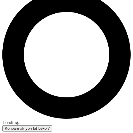
Loading...
Konpare ak yon lòt Lekòl?