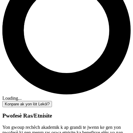
Loading...
Konpare ak yon lòt Lekòl?
Pwofesè Ras/Etnisite
Yon gwoup rechèch akademik k ap grandi te jwenn ke gen yon
pwofesè ki gen menm ras oswa etnisite ka benefisye elèv yo nan