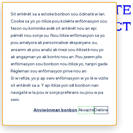
Sit entènèt sa a estoke bonbon sou òdinatè w lan.
Cookie sa yo yo itilize pou kolekte enfòmasyon sou
fason ou kominike avèk sit entènèt nou an epi
Kreyòl ayisyen
pèmèt nou sonje ou. Nou itilize enfòmasyon sa yo
pou amelyore ak personnaliser eksperyans ou,
ansanm ak pou analiz ak mezi sou itilizatè nou yo
ak angajman yo ak kontni nou an. Pou jwenn plis
enfòmasyon sou bonbon nou itilize yo, tanpri gade
Règleman sou enfòmasyon prive nou an.
Si w refize, yo p ap swiv enfòmasyon w yo lè w vizite
sit entènèt sa a. Y ap itilize yon sèl bonbon nan
Chwazi
Konparezon
navigatè w la pou w sonje preferans ou pou w pa
swiv.
Anviwònman bonbon
Aksepte
Dekline
Elèv yo
Finans
Pèfòmans