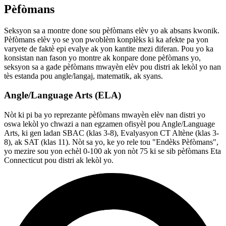
Pèfòmans
Seksyon sa a montre done sou pèfòmans elèv yo ak absans kwonik.
Pèfòmans elèv yo se yon pwoblèm konplèks ki ka afekte pa yon
varyete de faktè epi evalye ak yon kantite mezi diferan. Pou yo ka
konsistan nan fason yo montre ak konpare done pèfòmans yo,
seksyon sa a gade pèfòmans mwayèn elèv pou distri ak lekòl yo nan
tès estanda pou angle/langaj, matematik, ak syans.
Angle/Language Arts (ELA)
Nòt ki pi ba yo reprezante pèfòmans mwayèn elèv nan distri yo
oswa lekòl yo chwazi a nan egzamen ofisyèl pou Angle/Language
Arts, ki gen ladan SBAC (klas 3-8), Evalyasyon CT Altène (klas 3-
8), ak SAT (klas 11). Nòt sa yo, ke yo rele tou "Endèks Pèfòmans",
yo mezire sou yon echèl 0-100 ak yon nòt 75 ki se sib pèfòmans Eta
Connecticut pou distri ak lekòl yo.