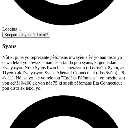
Loading...
Konpare ak yon lòt Lekòl?
Syans
Nòt ki pi ba yo reprezante pèfòmans mwayèn elèv yo nan distri yo
oswa lekòl yo chwazi a nan tès estanda pou syans, ki gen ladan
Evalyasyon Nòm Syans Pwochen Jenerasyon (klas 5yèm, 8yèm, ak
11yèm) ak Evalyasyon Syans Altènatif Connecticut (klas 5yèm). , 8,
ak 11). Nòt sa yo, ke yo rele tou "Endèks Pèfòmans", yo mezire sou
yon echèl 0-100 ak yon nòt 75 ki se sib pèfòmans Eta Connecticut
pou distri ak lekòl yo.