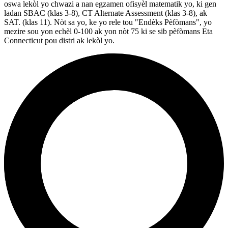
oswa lekòl yo chwazi a nan egzamen ofisyèl matematik yo, ki gen
ladan SBAC (klas 3-8), CT Alternate Assessment (klas 3-8), ak
SAT. (klas 11). Nòt sa yo, ke yo rele tou "Endèks Pèfòmans", yo
mezire sou yon echèl 0-100 ak yon nòt 75 ki se sib pèfòmans Eta
Connecticut pou distri ak lekòl yo.