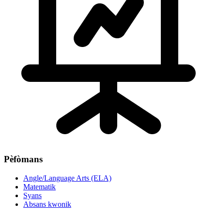
Pèfòmans
Angle/Language Arts (ELA)
Matematik
Syans
Absans kwonik