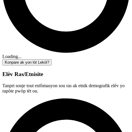
Loading...
Konpare ak yon lòt Lekòl?
Elèv Ras/Etnisite
Tanpri sonje tout enfòmasyon sou ras ak etnik demografik elèv yo
rapòte pwòp tèt ou.