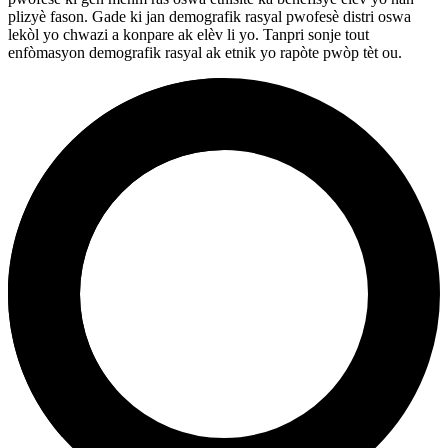
plizyè fason. Gade ki jan demografik rasyal pwofesè distri oswa
lekòl yo chwazi a konpare ak elèv li yo. Tanpri sonje tout
enfòmasyon demografik rasyal ak etnik yo rapòte pwòp tèt ou.