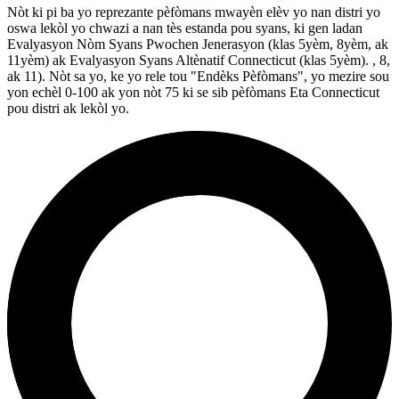
Nòt ki pi ba yo reprezante pèfòmans mwayèn elèv yo nan distri yo
oswa lekòl yo chwazi a nan tès estanda pou syans, ki gen ladan
Evalyasyon Nòm Syans Pwochen Jenerasyon (klas 5yèm, 8yèm, ak
11yèm) ak Evalyasyon Syans Altènatif Connecticut (klas 5yèm). , 8,
ak 11). Nòt sa yo, ke yo rele tou "Endèks Pèfòmans", yo mezire sou
yon echèl 0-100 ak yon nòt 75 ki se sib pèfòmans Eta Connecticut
pou distri ak lekòl yo.