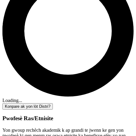
Loading...
Konpare ak yon lòt Distri?
Pwofesè Ras/Etnisite
Yon gwoup rechèch akademik k ap grandi te jwenn ke gen yon
pwofesè ki gen menm ras oswa etnisite ka benefisye elèv yo nan