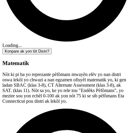
Loading...
Konpare ak yon lòt Distri?
Matematik
Nòt ki pi ba yo reprezante pèfòmans mwayèn elèv yo nan distri
oswa lekòl yo chwazi a nan egzamen ofisyèl matematik yo, ki gen
ladan SBAC (klas 3-8), CT Alternate Assessment (klas 3-8), ak
SAT. (klas 11). Nòt sa yo, ke yo rele tou "Endèks Pèfòmans", yo
mezire sou yon echèl 0-100 ak yon nòt 75 ki se sib pèfòmans Eta
Connecticut pou distri ak lekòl yo.