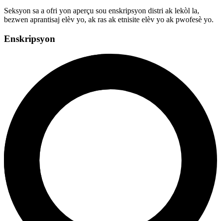
Seksyon sa a ofri yon aperçu sou enskripsyon distri ak lekòl la,
bezwen aprantisaj elèv yo, ak ras ak etnisite elèv yo ak pwofesè yo.
Enskripsyon