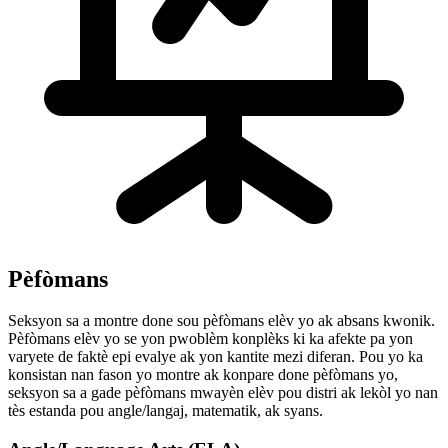
Pèfòmans
Seksyon sa a montre done sou pèfòmans elèv yo ak absans kwonik.
Pèfòmans elèv yo se yon pwoblèm konplèks ki ka afekte pa yon
varyete de faktè epi evalye ak yon kantite mezi diferan. Pou yo ka
konsistan nan fason yo montre ak konpare done pèfòmans yo,
seksyon sa a gade pèfòmans mwayèn elèv pou distri ak lekòl yo nan
tès estanda pou angle/langaj, matematik, ak syans.