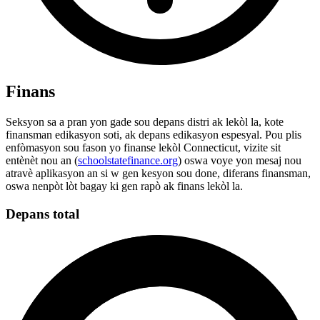
Finans
Seksyon sa a pran yon gade sou depans distri ak lekòl la, kote
finansman edikasyon soti, ak depans edikasyon espesyal. Pou plis
enfòmasyon sou fason yo finanse lekòl Connecticut, vizite sit
entènèt nou an (
schoolstatefinance.org
) oswa voye yon mesaj nou
atravè aplikasyon an si w gen kesyon sou done, diferans finansman,
oswa nenpòt lòt bagay ki gen rapò ak finans lekòl la.
Depans total