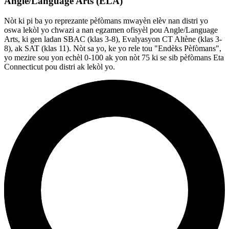
Angle/Language Arts (ELA)
Nòt ki pi ba yo reprezante pèfòmans mwayèn elèv nan distri yo
oswa lekòl yo chwazi a nan egzamen ofisyèl pou Angle/Language
Arts, ki gen ladan SBAC (klas 3-8), Evalyasyon CT Altène (klas 3-
8), ak SAT (klas 11). Nòt sa yo, ke yo rele tou "Endèks Pèfòmans",
yo mezire sou yon echèl 0-100 ak yon nòt 75 ki se sib pèfòmans Eta
Connecticut pou distri ak lekòl yo.