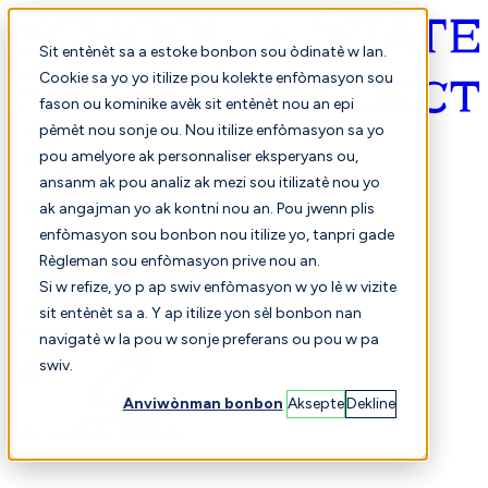
Sit entènèt sa a estoke bonbon sou òdinatè w lan.
Cookie sa yo yo itilize pou kolekte enfòmasyon sou
fason ou kominike avèk sit entènèt nou an epi
Kreyòl ayisyen
pèmèt nou sonje ou. Nou itilize enfòmasyon sa yo
pou amelyore ak personnaliser eksperyans ou,
ansanm ak pou analiz ak mezi sou itilizatè nou yo
ak angajman yo ak kontni nou an. Pou jwenn plis
enfòmasyon sou bonbon nou itilize yo, tanpri gade
Règleman sou enfòmasyon prive nou an.
Si w refize, yo p ap swiv enfòmasyon w yo lè w vizite
sit entènèt sa a. Y ap itilize yon sèl bonbon nan
Chwazi
Konparezon
navigatè w la pou w sonje preferans ou pou w pa
swiv.
Anviwònman bonbon
Aksepte
Dekline
Elèv yo
Finans
Pèfòmans