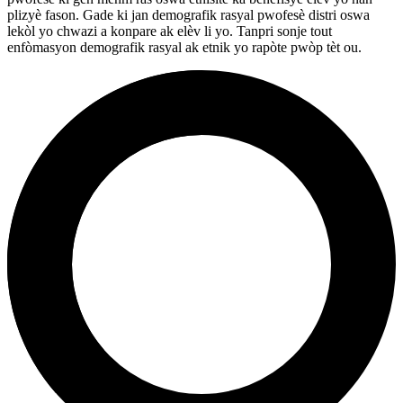
plizyè fason. Gade ki jan demografik rasyal pwofesè distri oswa
lekòl yo chwazi a konpare ak elèv li yo. Tanpri sonje tout
enfòmasyon demografik rasyal ak etnik yo rapòte pwòp tèt ou.