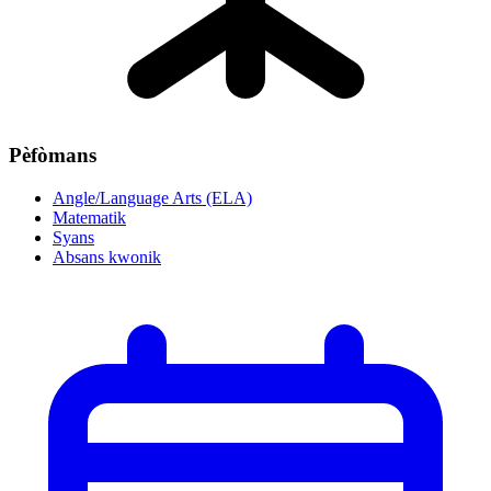
Pèfòmans
Angle/Language Arts (ELA)
Matematik
Syans
Absans kwonik