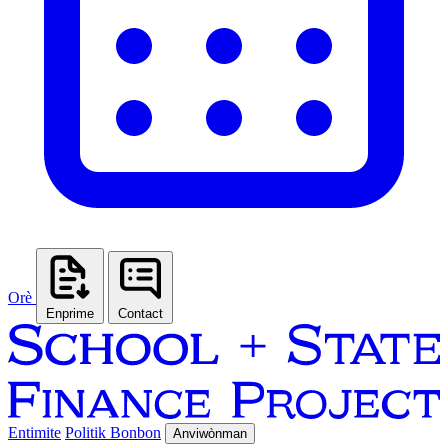
Orè
Enprime
Contact
Entimite
Politik Bonbon
Anviwònman