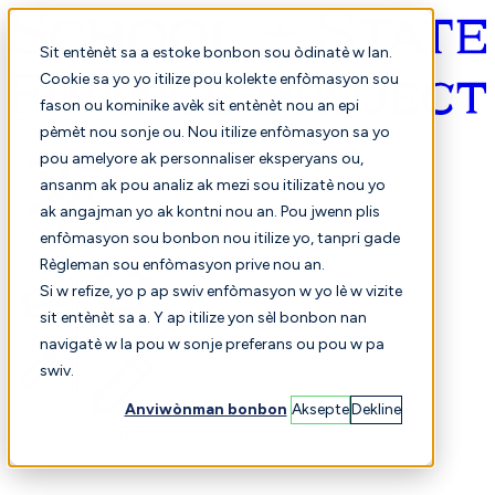
Sit entènèt sa a estoke bonbon sou òdinatè w lan.
Cookie sa yo yo itilize pou kolekte enfòmasyon sou
fason ou kominike avèk sit entènèt nou an epi
Kreyòl ayisyen
pèmèt nou sonje ou. Nou itilize enfòmasyon sa yo
pou amelyore ak personnaliser eksperyans ou,
ansanm ak pou analiz ak mezi sou itilizatè nou yo
ak angajman yo ak kontni nou an. Pou jwenn plis
enfòmasyon sou bonbon nou itilize yo, tanpri gade
Règleman sou enfòmasyon prive nou an.
Si w refize, yo p ap swiv enfòmasyon w yo lè w vizite
sit entènèt sa a. Y ap itilize yon sèl bonbon nan
Chwazi
Konparezon
navigatè w la pou w sonje preferans ou pou w pa
swiv.
Anviwònman bonbon
Aksepte
Dekline
Elèv yo
Finans
Pèfòmans