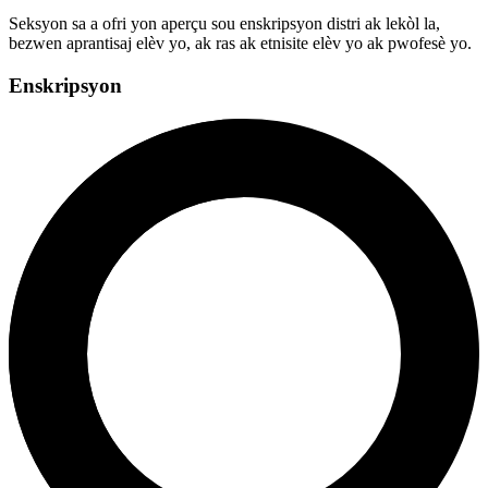
Seksyon sa a ofri yon aperçu sou enskripsyon distri ak lekòl la,
bezwen aprantisaj elèv yo, ak ras ak etnisite elèv yo ak pwofesè yo.
Enskripsyon