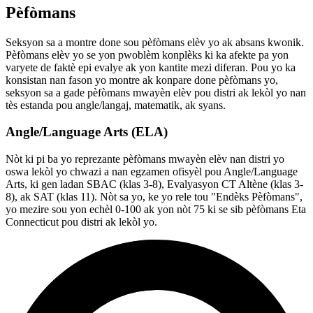
Pèfòmans
Seksyon sa a montre done sou pèfòmans elèv yo ak absans kwonik.
Pèfòmans elèv yo se yon pwoblèm konplèks ki ka afekte pa yon
varyete de faktè epi evalye ak yon kantite mezi diferan. Pou yo ka
konsistan nan fason yo montre ak konpare done pèfòmans yo,
seksyon sa a gade pèfòmans mwayèn elèv pou distri ak lekòl yo nan
tès estanda pou angle/langaj, matematik, ak syans.
Angle/Language Arts (ELA)
Nòt ki pi ba yo reprezante pèfòmans mwayèn elèv nan distri yo
oswa lekòl yo chwazi a nan egzamen ofisyèl pou Angle/Language
Arts, ki gen ladan SBAC (klas 3-8), Evalyasyon CT Altène (klas 3-
8), ak SAT (klas 11). Nòt sa yo, ke yo rele tou "Endèks Pèfòmans",
yo mezire sou yon echèl 0-100 ak yon nòt 75 ki se sib pèfòmans Eta
Connecticut pou distri ak lekòl yo.