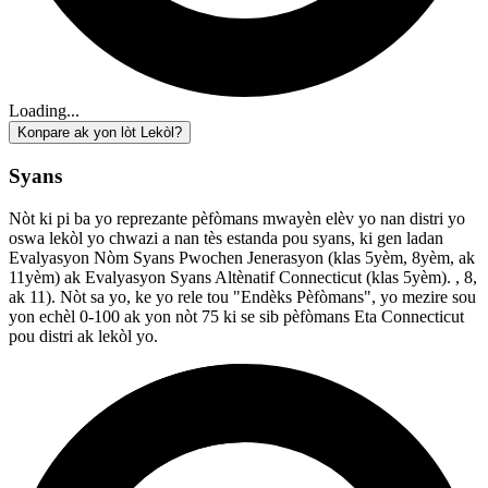
Loading...
Konpare ak yon lòt Lekòl?
Syans
Nòt ki pi ba yo reprezante pèfòmans mwayèn elèv yo nan distri yo
oswa lekòl yo chwazi a nan tès estanda pou syans, ki gen ladan
Evalyasyon Nòm Syans Pwochen Jenerasyon (klas 5yèm, 8yèm, ak
11yèm) ak Evalyasyon Syans Altènatif Connecticut (klas 5yèm). , 8,
ak 11). Nòt sa yo, ke yo rele tou "Endèks Pèfòmans", yo mezire sou
yon echèl 0-100 ak yon nòt 75 ki se sib pèfòmans Eta Connecticut
pou distri ak lekòl yo.