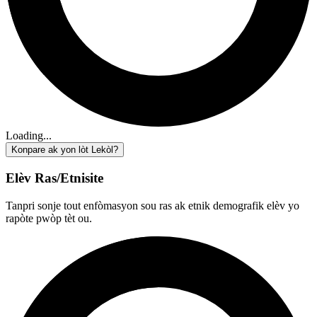
Loading...
Konpare ak yon lòt Lekòl?
Elèv Ras/Etnisite
Tanpri sonje tout enfòmasyon sou ras ak etnik demografik elèv yo
rapòte pwòp tèt ou.