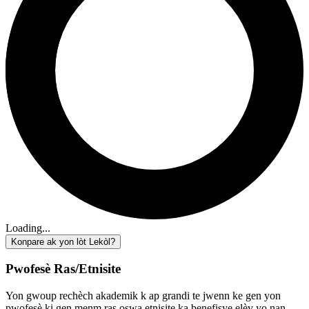
Loading...
Konpare ak yon lòt Lekòl?
Pwofesè Ras/Etnisite
Yon gwoup rechèch akademik k ap grandi te jwenn ke gen yon
pwofesè ki gen menm ras oswa etnisite ka benefisye elèv yo nan