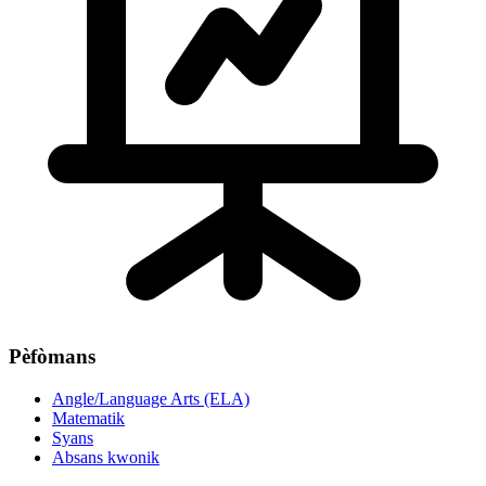
Pèfòmans
Angle/Language Arts (ELA)
Matematik
Syans
Absans kwonik