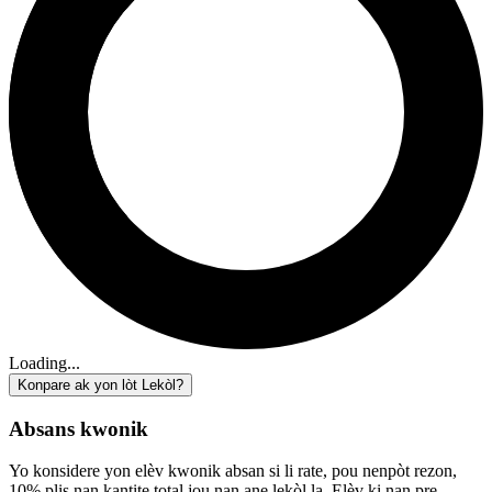
Loading...
Konpare ak yon lòt Lekòl?
Absans kwonik
Yo konsidere yon elèv kwonik absan si li rate, pou nenpòt rezon,
10% plis nan kantite total jou nan ane lekòl la. Elèv ki nan pre-