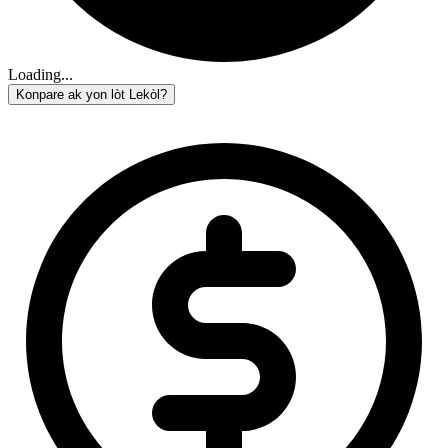
Loading...
Konpare ak yon lòt Lekòl?