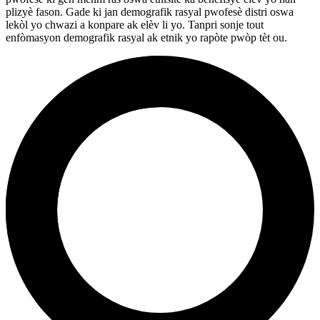
plizyè fason. Gade ki jan demografik rasyal pwofesè distri oswa
lekòl yo chwazi a konpare ak elèv li yo. Tanpri sonje tout
enfòmasyon demografik rasyal ak etnik yo rapòte pwòp tèt ou.