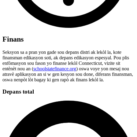
Finans
Seksyon sa a pran yon gade sou depans distri ak lekòl la, kote
finansman edikasyon soti, ak depans edikasyon espesyal. Pou plis
enfòmasyon sou fason yo finanse lekòl Connecticut, vizite sit
entènèt nou an (
schoolstatefinance.org
) oswa voye yon mesaj nou
atravè aplikasyon an si w gen kesyon sou done, diferans finansman,
oswa nenpòt lòt bagay ki gen rapò ak finans lekòl la.
Depans total