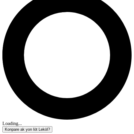
Loading...
Konpare ak yon lòt Lekòl?