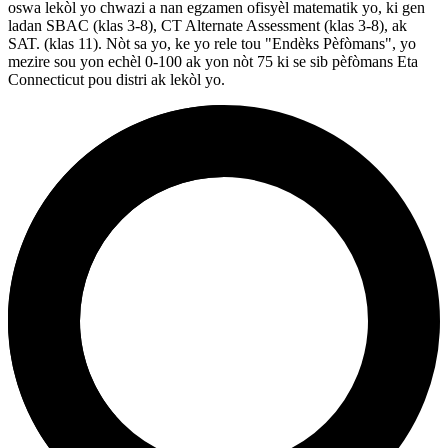
oswa lekòl yo chwazi a nan egzamen ofisyèl matematik yo, ki gen
ladan SBAC (klas 3-8), CT Alternate Assessment (klas 3-8), ak
SAT. (klas 11). Nòt sa yo, ke yo rele tou "Endèks Pèfòmans", yo
mezire sou yon echèl 0-100 ak yon nòt 75 ki se sib pèfòmans Eta
Connecticut pou distri ak lekòl yo.