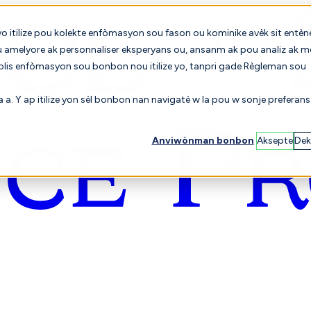
yo itilize pou kolekte enfòmasyon sou fason ou kominike avèk sit entèn
u amelyore ak personnaliser eksperyans ou, ansanm ak pou analiz ak m
 plis enfòmasyon sou bonbon nou itilize yo, tanpri gade Règleman sou
sa a. Y ap itilize yon sèl bonbon nan navigatè w la pou w sonje preferan
Anviwònman bonbon
Aksepte
Dek