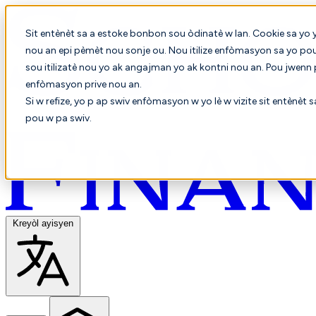
Sit entènèt sa a estoke bonbon sou òdinatè w lan. Cookie sa yo 
nou an epi pèmèt nou sonje ou. Nou itilize enfòmasyon sa yo po
sou itilizatè nou yo ak angajman yo ak kontni nou an. Pou jwenn
enfòmasyon prive nou an.
Si w refize, yo p ap swiv enfòmasyon w yo lè w vizite sit entènèt 
pou w pa swiv.
Kreyòl ayisyen