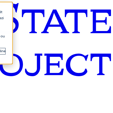
èt
ezi
s ou
line