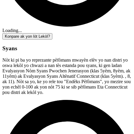
Loading...
Konpare ak yon lòt Lekòl?
Syans
Nòt ki pi ba yo reprezante pèfòmans mwayèn elèv yo nan distri yo
oswa lekòl yo chwazi a nan tès estanda pou syans, ki gen ladan
Evalyasyon Nòm Syans Pwochen Jenerasyon (klas 5yèm, 8yèm, ak
11yèm) ak Evalyasyon Syans Altènatif Connecticut (klas 5yèm). , 8,
ak 11). Nòt sa yo, ke yo rele tou "Endèks Pèfòmans", yo mezire sou
yon echèl 0-100 ak yon nòt 75 ki se sib pèfòmans Eta Connecticut
pou distri ak lekòl yo.