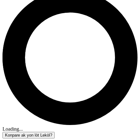
Loading...
Konpare ak yon lòt Lekòl?