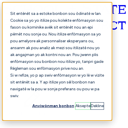
Sit entènèt sa a estoke bonbon sou òdinatè w lan.
Cookie sa yo yo itilize pou kolekte enfòmasyon sou
fason ou kominike avèk sit entènèt nou an epi
Kreyòl ayisyen
pèmèt nou sonje ou. Nou itilize enfòmasyon sa yo
pou amelyore ak personnaliser eksperyans ou,
ansanm ak pou analiz ak mezi sou itilizatè nou yo
ak angajman yo ak kontni nou an. Pou jwenn plis
enfòmasyon sou bonbon nou itilize yo, tanpri gade
Règleman sou enfòmasyon prive nou an.
Si w refize, yo p ap swiv enfòmasyon w yo lè w vizite
sit entènèt sa a. Y ap itilize yon sèl bonbon nan
Chwazi
Konparezon
navigatè w la pou w sonje preferans ou pou w pa
swiv.
Anviwònman bonbon
Aksepte
Dekline
Elèv yo
Finans
Pèfòmans