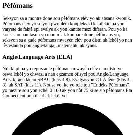
Pèfòmans
Seksyon sa a montre done sou pèfòmans elèv yo ak absans kwonik.
Pèfòmans elèv yo se yon pwoblèm konplèks ki ka afekte pa yon
varyete de faktè epi evalye ak yon kantite mezi diferan. Pou yo ka
konsistan nan fason yo montre ak konpare done pèfòmans yo,
seksyon sa a gade pèfòmans mwayèn elèv pou distri ak lekòl yo nan
tès estanda pou angle/langaj, matematik, ak syans.
Angle/Language Arts (ELA)
Nòt ki pi ba yo reprezante pèfòmans mwayèn elèv nan distri yo
oswa lekòl yo chwazi a nan egzamen ofisyèl pou Angle/Language
Arts, ki gen ladan SBAC (klas 3-8), Evalyasyon CT Altène (klas 3-
8), ak SAT (klas 11). Nòt sa yo, ke yo rele tou "Endèks Pèfòmans",
yo mezire sou yon echèl 0-100 ak yon nòt 75 ki se sib pèfòmans Eta
Connecticut pou distri ak lekòl yo.