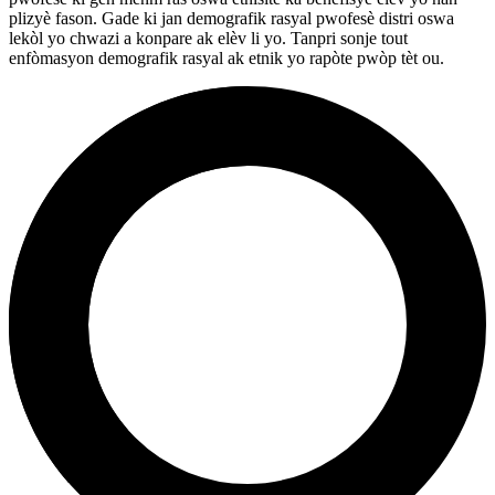
plizyè fason. Gade ki jan demografik rasyal pwofesè distri oswa
lekòl yo chwazi a konpare ak elèv li yo. Tanpri sonje tout
enfòmasyon demografik rasyal ak etnik yo rapòte pwòp tèt ou.