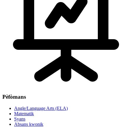
Pèfòmans
Angle/Language Arts (ELA)
Matematik
Syans
Absans kwonik