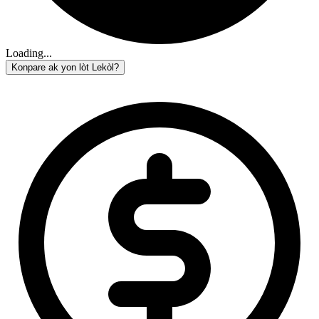
Loading...
Konpare ak yon lòt Lekòl?