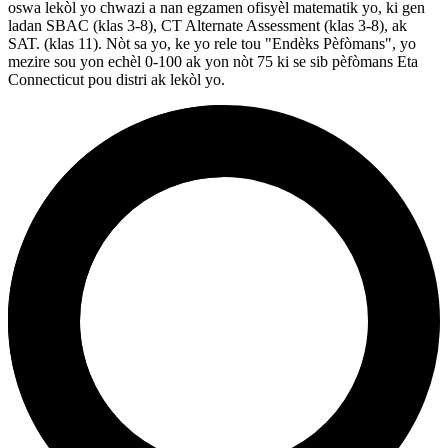
oswa lekòl yo chwazi a nan egzamen ofisyèl matematik yo, ki gen
ladan SBAC (klas 3-8), CT Alternate Assessment (klas 3-8), ak
SAT. (klas 11). Nòt sa yo, ke yo rele tou "Endèks Pèfòmans", yo
mezire sou yon echèl 0-100 ak yon nòt 75 ki se sib pèfòmans Eta
Connecticut pou distri ak lekòl yo.