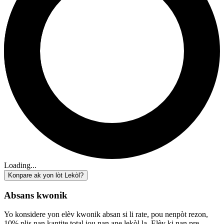
Loading...
Konpare ak yon lòt Lekòl?
Absans kwonik
Yo konsidere yon elèv kwonik absan si li rate, pou nenpòt rezon,
10% plis nan kantite total jou nan ane lekòl la. Elèv ki nan pre-