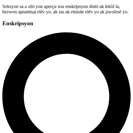
Seksyon sa a ofri yon aperçu sou enskripsyon distri ak lekòl la,
bezwen aprantisaj elèv yo, ak ras ak etnisite elèv yo ak pwofesè yo.
Enskripsyon