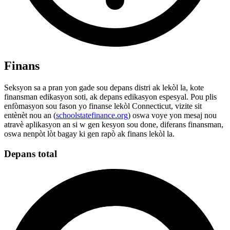
Finans
Seksyon sa a pran yon gade sou depans distri ak lekòl la, kote
finansman edikasyon soti, ak depans edikasyon espesyal. Pou plis
enfòmasyon sou fason yo finanse lekòl Connecticut, vizite sit
entènèt nou an (
schoolstatefinance.org
) oswa voye yon mesaj nou
atravè aplikasyon an si w gen kesyon sou done, diferans finansman,
oswa nenpòt lòt bagay ki gen rapò ak finans lekòl la.
Depans total