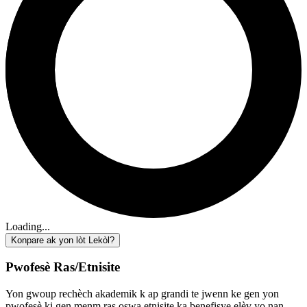
Loading...
Konpare ak yon lòt Lekòl?
Pwofesè Ras/Etnisite
Yon gwoup rechèch akademik k ap grandi te jwenn ke gen yon
pwofesè ki gen menm ras oswa etnisite ka benefisye elèv yo nan