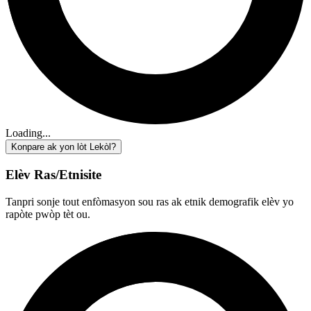
Loading...
Konpare ak yon lòt Lekòl?
Elèv Ras/Etnisite
Tanpri sonje tout enfòmasyon sou ras ak etnik demografik elèv yo
rapòte pwòp tèt ou.