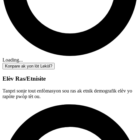
Loading...
Konpare ak yon lòt Lekòl?
Elèv Ras/Etnisite
Tanpri sonje tout enfòmasyon sou ras ak etnik demografik elèv yo
rapòte pwòp tèt ou.