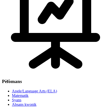
Pèfòmans
Angle/Language Arts (ELA)
Matematik
Syans
Absans kwonik