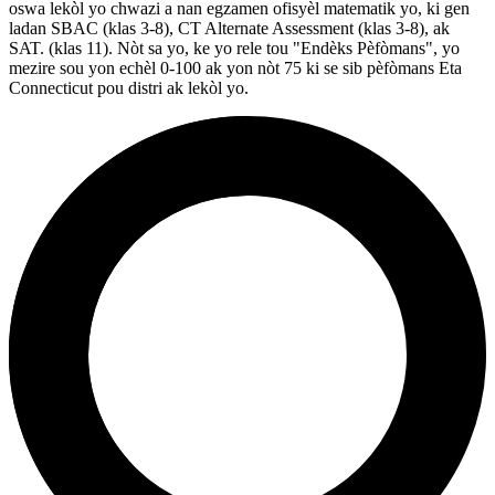
oswa lekòl yo chwazi a nan egzamen ofisyèl matematik yo, ki gen
ladan SBAC (klas 3-8), CT Alternate Assessment (klas 3-8), ak
SAT. (klas 11). Nòt sa yo, ke yo rele tou "Endèks Pèfòmans", yo
mezire sou yon echèl 0-100 ak yon nòt 75 ki se sib pèfòmans Eta
Connecticut pou distri ak lekòl yo.