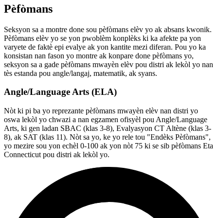
Pèfòmans
Seksyon sa a montre done sou pèfòmans elèv yo ak absans kwonik.
Pèfòmans elèv yo se yon pwoblèm konplèks ki ka afekte pa yon
varyete de faktè epi evalye ak yon kantite mezi diferan. Pou yo ka
konsistan nan fason yo montre ak konpare done pèfòmans yo,
seksyon sa a gade pèfòmans mwayèn elèv pou distri ak lekòl yo nan
tès estanda pou angle/langaj, matematik, ak syans.
Angle/Language Arts (ELA)
Nòt ki pi ba yo reprezante pèfòmans mwayèn elèv nan distri yo
oswa lekòl yo chwazi a nan egzamen ofisyèl pou Angle/Language
Arts, ki gen ladan SBAC (klas 3-8), Evalyasyon CT Altène (klas 3-
8), ak SAT (klas 11). Nòt sa yo, ke yo rele tou "Endèks Pèfòmans",
yo mezire sou yon echèl 0-100 ak yon nòt 75 ki se sib pèfòmans Eta
Connecticut pou distri ak lekòl yo.