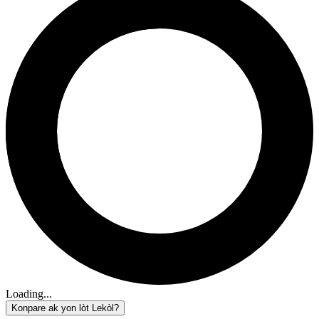
Loading...
Konpare ak yon lòt Lekòl?