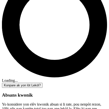
Loading...
Konpare ak yon lòt Lekòl?
Absans kwonik
Yo konsidere yon elèv kwonik absan si li rate, pou nenpòt rezon,
10% plis nan kantite total jou nan ane lekòl la. Elèv ki nan pre-