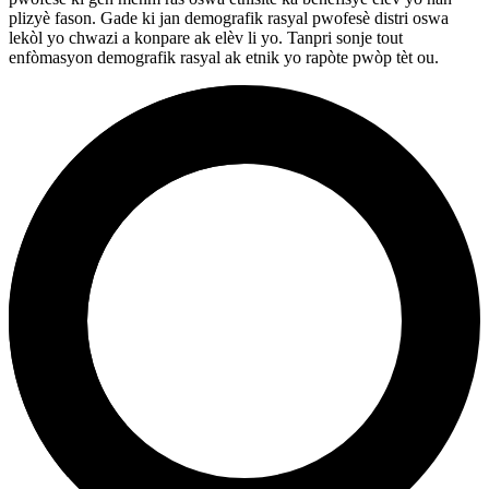
plizyè fason. Gade ki jan demografik rasyal pwofesè distri oswa
lekòl yo chwazi a konpare ak elèv li yo. Tanpri sonje tout
enfòmasyon demografik rasyal ak etnik yo rapòte pwòp tèt ou.