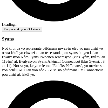
Loading...
Konpare ak yon lòt Lekòl?
Syans
Nòt ki pi ba yo reprezante pèfòmans mwayèn elèv yo nan distri yo
oswa lekòl yo chwazi a nan tès estanda pou syans, ki gen ladan
Evalyasyon Nòm Syans Pwochen Jenerasyon (klas 5yèm, 8yèm, ak
11yèm) ak Evalyasyon Syans Altènatif Connecticut (klas 5yèm). , 8,
ak 11). Nòt sa yo, ke yo rele tou "Endèks Pèfòmans", yo mezire sou
yon echèl 0-100 ak yon nòt 75 ki se sib pèfòmans Eta Connecticut
pou distri ak lekòl yo.