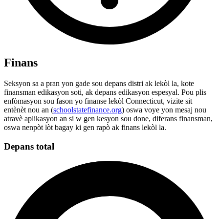
Finans
Seksyon sa a pran yon gade sou depans distri ak lekòl la, kote
finansman edikasyon soti, ak depans edikasyon espesyal. Pou plis
enfòmasyon sou fason yo finanse lekòl Connecticut, vizite sit
entènèt nou an (
schoolstatefinance.org
) oswa voye yon mesaj nou
atravè aplikasyon an si w gen kesyon sou done, diferans finansman,
oswa nenpòt lòt bagay ki gen rapò ak finans lekòl la.
Depans total