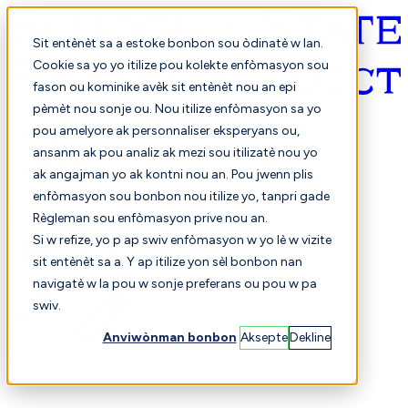
Sit entènèt sa a estoke bonbon sou òdinatè w lan.
Cookie sa yo yo itilize pou kolekte enfòmasyon sou
fason ou kominike avèk sit entènèt nou an epi
Kreyòl ayisyen
pèmèt nou sonje ou. Nou itilize enfòmasyon sa yo
pou amelyore ak personnaliser eksperyans ou,
ansanm ak pou analiz ak mezi sou itilizatè nou yo
ak angajman yo ak kontni nou an. Pou jwenn plis
enfòmasyon sou bonbon nou itilize yo, tanpri gade
Règleman sou enfòmasyon prive nou an.
Si w refize, yo p ap swiv enfòmasyon w yo lè w vizite
sit entènèt sa a. Y ap itilize yon sèl bonbon nan
Chwazi
Konparezon
navigatè w la pou w sonje preferans ou pou w pa
swiv.
Anviwònman bonbon
Aksepte
Dekline
Elèv yo
Finans
Pèfòmans