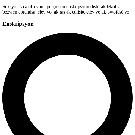
Seksyon sa a ofri yon aperçu sou enskripsyon distri ak lekòl la,
bezwen aprantisaj elèv yo, ak ras ak etnisite elèv yo ak pwofesè yo.
Enskripsyon