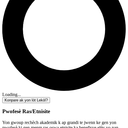
Loading...
Konpare ak yon lòt Lekòl?
Pwofesè Ras/Etnisite
Yon gwoup rechèch akademik k ap grandi te jwenn ke gen yon
pwofesè ki gen menm ras oswa etnisite ka benefisye elèv yo nan