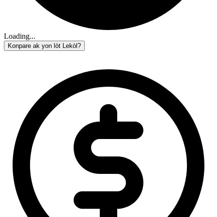
Loading...
Konpare ak yon lòt Lekòl?