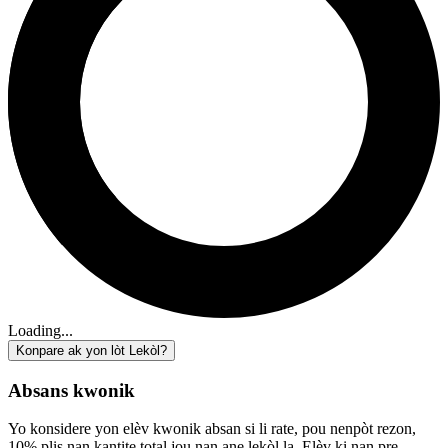
Loading...
Konpare ak yon lòt Lekòl?
Absans kwonik
Yo konsidere yon elèv kwonik absan si li rate, pou nenpòt rezon,
10% plis nan kantite total jou nan ane lekòl la. Elèv ki nan pre-