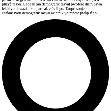
plizyè fason. Gade ki jan demografik rasyal pwofesè distri oswa
lekòl yo chwazi a konpare ak elèv li yo. Tanpri sonje tout
enfòmasyon demografik rasyal ak etnik yo rapòte pwòp tèt ou.