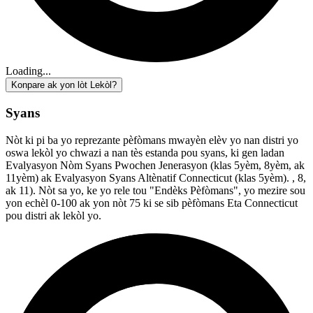
Loading...
Konpare ak yon lòt Lekòl?
Syans
Nòt ki pi ba yo reprezante pèfòmans mwayèn elèv yo nan distri yo
oswa lekòl yo chwazi a nan tès estanda pou syans, ki gen ladan
Evalyasyon Nòm Syans Pwochen Jenerasyon (klas 5yèm, 8yèm, ak
11yèm) ak Evalyasyon Syans Altènatif Connecticut (klas 5yèm). , 8,
ak 11). Nòt sa yo, ke yo rele tou "Endèks Pèfòmans", yo mezire sou
yon echèl 0-100 ak yon nòt 75 ki se sib pèfòmans Eta Connecticut
pou distri ak lekòl yo.