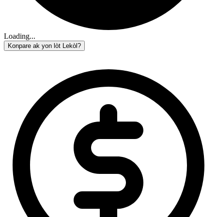
Loading...
Konpare ak yon lòt Lekòl?