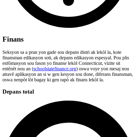
Finans
Seksyon sa a pran yon gade sou depans distri ak lekòl la, kote
finansman edikasyon soti, ak depans edikasyon espesyal. Pou plis
enfòmasyon sou fason yo finanse lekòl Connecticut, vizite sit
entènèt nou an (
schoolstatefinance.org
) oswa voye yon mesaj nou
atravè aplikasyon an si w gen kesyon sou done, diferans finansman,
oswa nenpòt lòt bagay ki gen rapò ak finans lekòl la.
Depans total