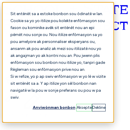
Sit entènèt sa a estoke bonbon sou òdinatè w lan.
Cookie sa yo yo itilize pou kolekte enfòmasyon sou
fason ou kominike avèk sit entènèt nou an epi
Kreyòl ayisyen
pèmèt nou sonje ou. Nou itilize enfòmasyon sa yo
pou amelyore ak personnaliser eksperyans ou,
ansanm ak pou analiz ak mezi sou itilizatè nou yo
ak angajman yo ak kontni nou an. Pou jwenn plis
enfòmasyon sou bonbon nou itilize yo, tanpri gade
Règleman sou enfòmasyon prive nou an.
Si w refize, yo p ap swiv enfòmasyon w yo lè w vizite
sit entènèt sa a. Y ap itilize yon sèl bonbon nan
Chwazi
Konparezon
navigatè w la pou w sonje preferans ou pou w pa
swiv.
Anviwònman bonbon
Aksepte
Dekline
Elèv yo
Finans
Pèfòmans