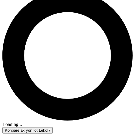
Loading...
Konpare ak yon lòt Lekòl?