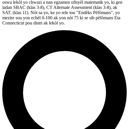
oswa lekòl yo chwazi a nan egzamen ofisyèl matematik yo, ki gen
ladan SBAC (klas 3-8), CT Alternate Assessment (klas 3-8), ak
SAT. (klas 11). Nòt sa yo, ke yo rele tou "Endèks Pèfòmans", yo
mezire sou yon echèl 0-100 ak yon nòt 75 ki se sib pèfòmans Eta
Connecticut pou distri ak lekòl yo.