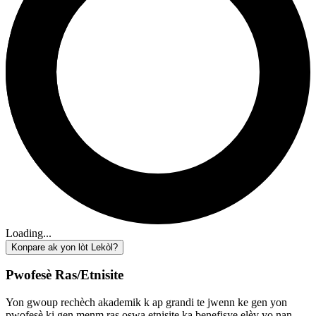
Loading...
Konpare ak yon lòt Lekòl?
Pwofesè Ras/Etnisite
Yon gwoup rechèch akademik k ap grandi te jwenn ke gen yon
pwofesè ki gen menm ras oswa etnisite ka benefisye elèv yo nan