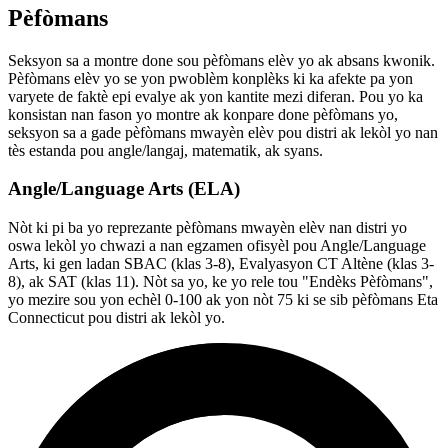
Pèfòmans
Seksyon sa a montre done sou pèfòmans elèv yo ak absans kwonik.
Pèfòmans elèv yo se yon pwoblèm konplèks ki ka afekte pa yon
varyete de faktè epi evalye ak yon kantite mezi diferan. Pou yo ka
konsistan nan fason yo montre ak konpare done pèfòmans yo,
seksyon sa a gade pèfòmans mwayèn elèv pou distri ak lekòl yo nan
tès estanda pou angle/langaj, matematik, ak syans.
Angle/Language Arts (ELA)
Nòt ki pi ba yo reprezante pèfòmans mwayèn elèv nan distri yo
oswa lekòl yo chwazi a nan egzamen ofisyèl pou Angle/Language
Arts, ki gen ladan SBAC (klas 3-8), Evalyasyon CT Altène (klas 3-
8), ak SAT (klas 11). Nòt sa yo, ke yo rele tou "Endèks Pèfòmans",
yo mezire sou yon echèl 0-100 ak yon nòt 75 ki se sib pèfòmans Eta
Connecticut pou distri ak lekòl yo.