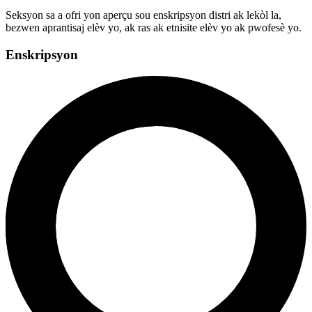
Seksyon sa a ofri yon aperçu sou enskripsyon distri ak lekòl la,
bezwen aprantisaj elèv yo, ak ras ak etnisite elèv yo ak pwofesè yo.
Enskripsyon