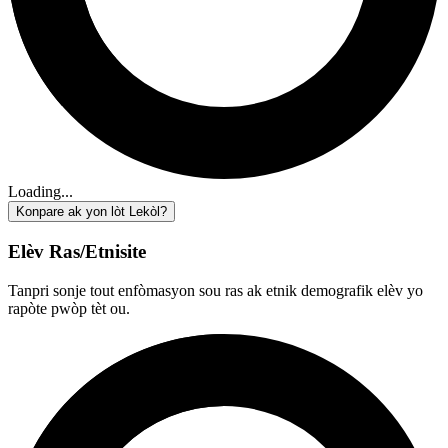
Loading...
Konpare ak yon lòt Lekòl?
Elèv Ras/Etnisite
Tanpri sonje tout enfòmasyon sou ras ak etnik demografik elèv yo
rapòte pwòp tèt ou.