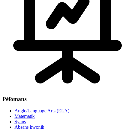
Pèfòmans
Angle/Language Arts (ELA)
Matematik
Syans
Absans kwonik