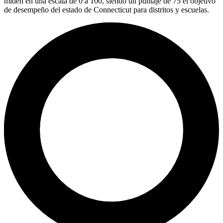
miden en una escala de 0 a 100, siendo un puntaje de 75 el objetivo
de desempeño del estado de Connecticut para distritos y escuelas.