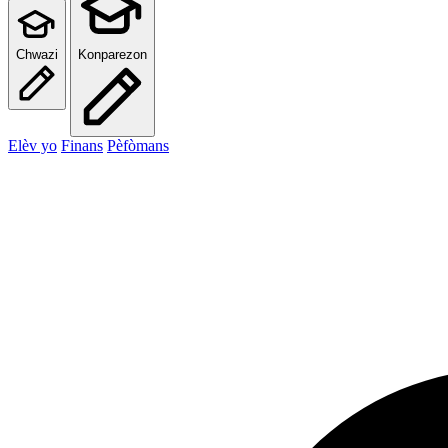
Chwazi
Konparezon
Elèv yo
Finans
Pèfòmans