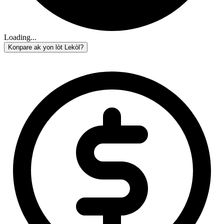
Loading...
Konpare ak yon lòt Lekòl?