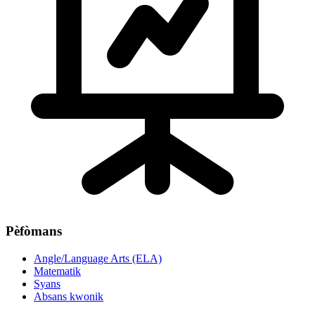
Pèfòmans
Angle/Language Arts (ELA)
Matematik
Syans
Absans kwonik