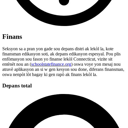
Finans
Seksyon sa a pran yon gade sou depans distri ak lekòl la, kote
finansman edikasyon soti, ak depans edikasyon espesyal. Pou plis
enfòmasyon sou fason yo finanse lekòl Connecticut, vizite sit
entènèt nou an (
schoolstatefinance.org
) oswa voye yon mesaj nou
atravè aplikasyon an si w gen kesyon sou done, diferans finansman,
oswa nenpòt lòt bagay ki gen rapò ak finans lekòl la.
Depans total