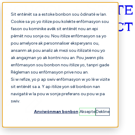
Sit entènèt sa a estoke bonbon sou òdinatè w lan.
Cookie sa yo yo itilize pou kolekte enfòmasyon sou
fason ou kominike avèk sit entènèt nou an epi
Kreyòl ayisyen
pèmèt nou sonje ou. Nou itilize enfòmasyon sa yo
pou amelyore ak personnaliser eksperyans ou,
ansanm ak pou analiz ak mezi sou itilizatè nou yo
ak angajman yo ak kontni nou an. Pou jwenn plis
enfòmasyon sou bonbon nou itilize yo, tanpri gade
Règleman sou enfòmasyon prive nou an.
Si w refize, yo p ap swiv enfòmasyon w yo lè w vizite
sit entènèt sa a. Y ap itilize yon sèl bonbon nan
Chwazi
Konparezon
navigatè w la pou w sonje preferans ou pou w pa
swiv.
Anviwònman bonbon
Aksepte
Dekline
Elèv yo
Finans
Pèfòmans