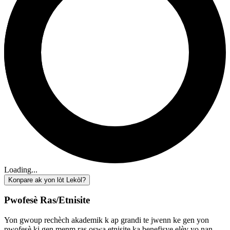
Loading...
Konpare ak yon lòt Lekòl?
Pwofesè Ras/Etnisite
Yon gwoup rechèch akademik k ap grandi te jwenn ke gen yon
pwofesè ki gen menm ras oswa etnisite ka benefisye elèv yo nan