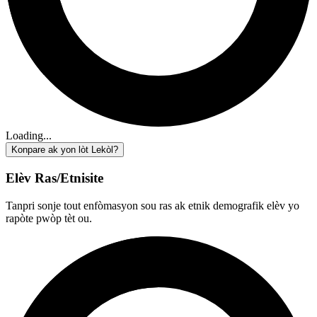
Loading...
Konpare ak yon lòt Lekòl?
Elèv Ras/Etnisite
Tanpri sonje tout enfòmasyon sou ras ak etnik demografik elèv yo
rapòte pwòp tèt ou.