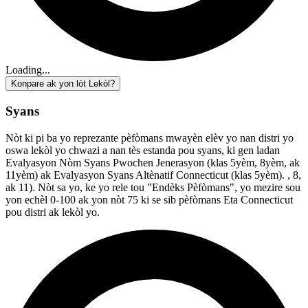
Loading...
Konpare ak yon lòt Lekòl?
Syans
Nòt ki pi ba yo reprezante pèfòmans mwayèn elèv yo nan distri yo
oswa lekòl yo chwazi a nan tès estanda pou syans, ki gen ladan
Evalyasyon Nòm Syans Pwochen Jenerasyon (klas 5yèm, 8yèm, ak
11yèm) ak Evalyasyon Syans Altènatif Connecticut (klas 5yèm). , 8,
ak 11). Nòt sa yo, ke yo rele tou "Endèks Pèfòmans", yo mezire sou
yon echèl 0-100 ak yon nòt 75 ki se sib pèfòmans Eta Connecticut
pou distri ak lekòl yo.