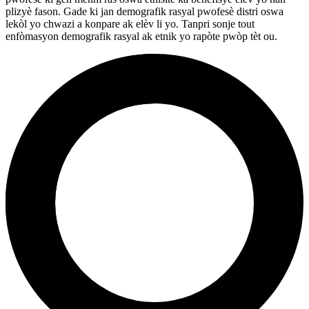
plizyè fason. Gade ki jan demografik rasyal pwofesè distri oswa
lekòl yo chwazi a konpare ak elèv li yo. Tanpri sonje tout
enfòmasyon demografik rasyal ak etnik yo rapòte pwòp tèt ou.