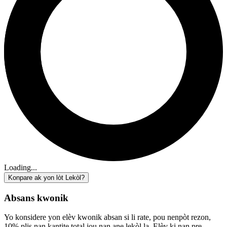
Loading...
Konpare ak yon lòt Lekòl?
Absans kwonik
Yo konsidere yon elèv kwonik absan si li rate, pou nenpòt rezon,
10% plis nan kantite total jou nan ane lekòl la. Elèv ki nan pre-