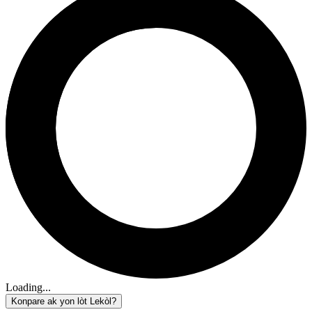
Loading...
Konpare ak yon lòt Lekòl?