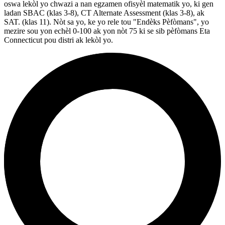
oswa lekòl yo chwazi a nan egzamen ofisyèl matematik yo, ki gen
ladan SBAC (klas 3-8), CT Alternate Assessment (klas 3-8), ak
SAT. (klas 11). Nòt sa yo, ke yo rele tou "Endèks Pèfòmans", yo
mezire sou yon echèl 0-100 ak yon nòt 75 ki se sib pèfòmans Eta
Connecticut pou distri ak lekòl yo.