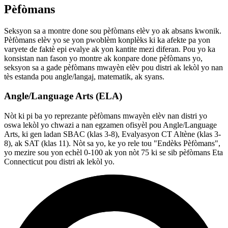
Pèfòmans
Seksyon sa a montre done sou pèfòmans elèv yo ak absans kwonik.
Pèfòmans elèv yo se yon pwoblèm konplèks ki ka afekte pa yon
varyete de faktè epi evalye ak yon kantite mezi diferan. Pou yo ka
konsistan nan fason yo montre ak konpare done pèfòmans yo,
seksyon sa a gade pèfòmans mwayèn elèv pou distri ak lekòl yo nan
tès estanda pou angle/langaj, matematik, ak syans.
Angle/Language Arts (ELA)
Nòt ki pi ba yo reprezante pèfòmans mwayèn elèv nan distri yo
oswa lekòl yo chwazi a nan egzamen ofisyèl pou Angle/Language
Arts, ki gen ladan SBAC (klas 3-8), Evalyasyon CT Altène (klas 3-
8), ak SAT (klas 11). Nòt sa yo, ke yo rele tou "Endèks Pèfòmans",
yo mezire sou yon echèl 0-100 ak yon nòt 75 ki se sib pèfòmans Eta
Connecticut pou distri ak lekòl yo.