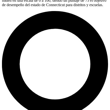
miden en una escala de 0 a 100, siendo un puntaje de 75 el objetivo
de desempeño del estado de Connecticut para distritos y escuelas.