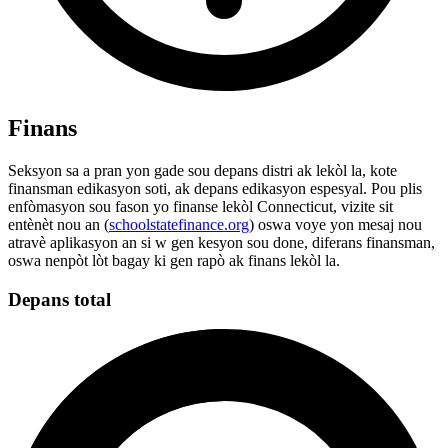
Finans
Seksyon sa a pran yon gade sou depans distri ak lekòl la, kote
finansman edikasyon soti, ak depans edikasyon espesyal. Pou plis
enfòmasyon sou fason yo finanse lekòl Connecticut, vizite sit
entènèt nou an (
schoolstatefinance.org
) oswa voye yon mesaj nou
atravè aplikasyon an si w gen kesyon sou done, diferans finansman,
oswa nenpòt lòt bagay ki gen rapò ak finans lekòl la.
Depans total