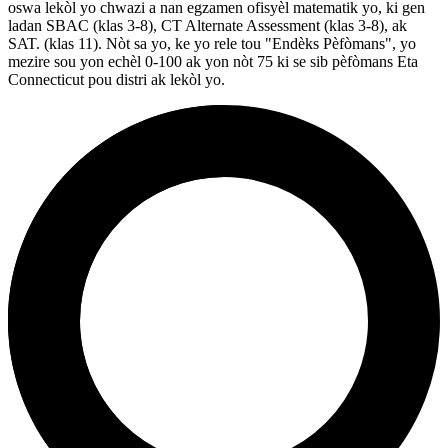
oswa lekòl yo chwazi a nan egzamen ofisyèl matematik yo, ki gen
ladan SBAC (klas 3-8), CT Alternate Assessment (klas 3-8), ak
SAT. (klas 11). Nòt sa yo, ke yo rele tou "Endèks Pèfòmans", yo
mezire sou yon echèl 0-100 ak yon nòt 75 ki se sib pèfòmans Eta
Connecticut pou distri ak lekòl yo.