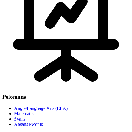
Pèfòmans
Angle/Language Arts (ELA)
Matematik
Syans
Absans kwonik