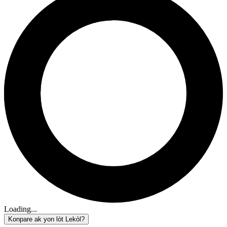
Loading...
Konpare ak yon lòt Lekòl?