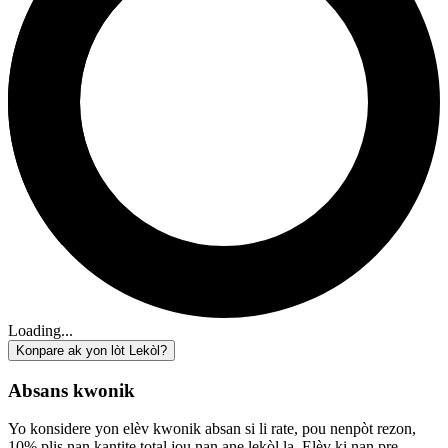
Loading...
Konpare ak yon lòt Lekòl?
Absans kwonik
Yo konsidere yon elèv kwonik absan si li rate, pou nenpòt rezon,
10% plis nan kantite total jou nan ane lekòl la. Elèv ki nan pre-