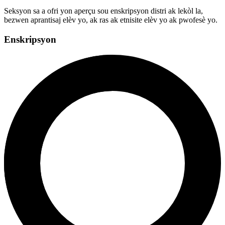
Seksyon sa a ofri yon aperçu sou enskripsyon distri ak lekòl la,
bezwen aprantisaj elèv yo, ak ras ak etnisite elèv yo ak pwofesè yo.
Enskripsyon