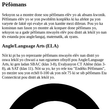
Pèfòmans
Seksyon sa a montre done sou pèfòmans elèv yo ak absans kwonik.
Pèfòmans elèv yo se yon pwoblèm konplèks ki ka afekte pa yon
varyete de faktè epi evalye ak yon kantite mezi diferan. Pou yo ka
konsistan nan fason yo montre ak konpare done pèfòmans yo,
seksyon sa a gade pèfòmans mwayèn elèv pou distri ak lekòl yo nan
tès estanda pou angle/langaj, matematik, ak syans.
Angle/Language Arts (ELA)
Nòt ki pi ba yo reprezante pèfòmans mwayèn elèv nan distri yo
oswa lekòl yo chwazi a nan egzamen ofisyèl pou Angle/Language
Arts, ki gen ladan SBAC (klas 3-8), Evalyasyon CT Altène (klas 3-
8), ak SAT (klas 11). Nòt sa yo, ke yo rele tou "Endèks Pèfòmans",
yo mezire sou yon echèl 0-100 ak yon nòt 75 ki se sib pèfòmans Eta
Connecticut pou distri ak lekòl yo.