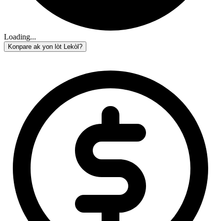
Loading...
Konpare ak yon lòt Lekòl?