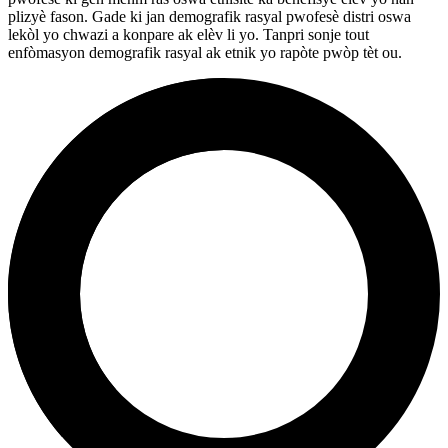
plizyè fason. Gade ki jan demografik rasyal pwofesè distri oswa
lekòl yo chwazi a konpare ak elèv li yo. Tanpri sonje tout
enfòmasyon demografik rasyal ak etnik yo rapòte pwòp tèt ou.