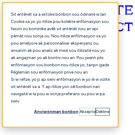
Sit entènèt sa a estoke bonbon sou òdinatè w lan.
Cookie sa yo yo itilize pou kolekte enfòmasyon sou
fason ou kominike avèk sit entènèt nou an epi
Kreyòl ayisyen
pèmèt nou sonje ou. Nou itilize enfòmasyon sa yo
pou amelyore ak personnaliser eksperyans ou,
ansanm ak pou analiz ak mezi sou itilizatè nou yo
ak angajman yo ak kontni nou an. Pou jwenn plis
enfòmasyon sou bonbon nou itilize yo, tanpri gade
Règleman sou enfòmasyon prive nou an.
Si w refize, yo p ap swiv enfòmasyon w yo lè w vizite
sit entènèt sa a. Y ap itilize yon sèl bonbon nan
Chwazi
Konparezon
navigatè w la pou w sonje preferans ou pou w pa
swiv.
Anviwònman bonbon
Aksepte
Dekline
Elèv yo
Finans
Pèfòmans