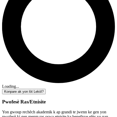
Loading...
Konpare ak yon lòt Lekòl?
Pwofesè Ras/Etnisite
Yon gwoup rechèch akademik k ap grandi te jwenn ke gen yon
pwofesè ki gen menm ras oswa etnisite ka benefisye elèv yo nan