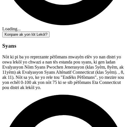
Loading...
Konpare ak yon lòt Lekòl?
Syans
Nòt ki pi ba yo reprezante pèfòmans mwayèn elèv yo nan distri yo
oswa lekòl yo chwazi a nan tès estanda pou syans, ki gen ladan
Evalyasyon Nòm Syans Pwochen Jenerasyon (klas 5yèm, 8yèm, ak
11yèm) ak Evalyasyon Syans Altènatif Connecticut (klas 5yèm). , 8,
ak 11). Nòt sa yo, ke yo rele tou "Endèks Pèfòmans", yo mezire sou
yon echèl 0-100 ak yon nòt 75 ki se sib pèfòmans Eta Connecticut
pou distri ak lekòl yo.