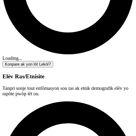
Loading...
Konpare ak yon lòt Lekòl?
Elèv Ras/Etnisite
Tanpri sonje tout enfòmasyon sou ras ak etnik demografik elèv yo
rapòte pwòp tèt ou.