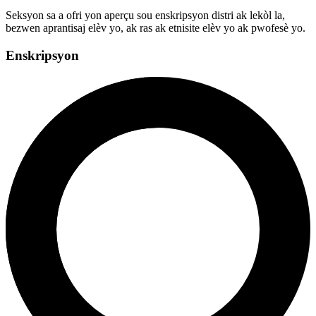
Seksyon sa a ofri yon aperçu sou enskripsyon distri ak lekòl la,
bezwen aprantisaj elèv yo, ak ras ak etnisite elèv yo ak pwofesè yo.
Enskripsyon