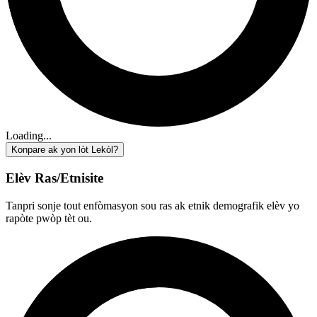
Loading...
Konpare ak yon lòt Lekòl?
Elèv Ras/Etnisite
Tanpri sonje tout enfòmasyon sou ras ak etnik demografik elèv yo
rapòte pwòp tèt ou.