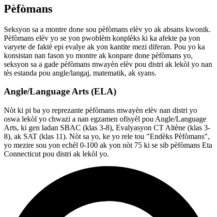
Pèfòmans
Seksyon sa a montre done sou pèfòmans elèv yo ak absans kwonik.
Pèfòmans elèv yo se yon pwoblèm konplèks ki ka afekte pa yon
varyete de faktè epi evalye ak yon kantite mezi diferan. Pou yo ka
konsistan nan fason yo montre ak konpare done pèfòmans yo,
seksyon sa a gade pèfòmans mwayèn elèv pou distri ak lekòl yo nan
tès estanda pou angle/langaj, matematik, ak syans.
Angle/Language Arts (ELA)
Nòt ki pi ba yo reprezante pèfòmans mwayèn elèv nan distri yo
oswa lekòl yo chwazi a nan egzamen ofisyèl pou Angle/Language
Arts, ki gen ladan SBAC (klas 3-8), Evalyasyon CT Altène (klas 3-
8), ak SAT (klas 11). Nòt sa yo, ke yo rele tou "Endèks Pèfòmans",
yo mezire sou yon echèl 0-100 ak yon nòt 75 ki se sib pèfòmans Eta
Connecticut pou distri ak lekòl yo.