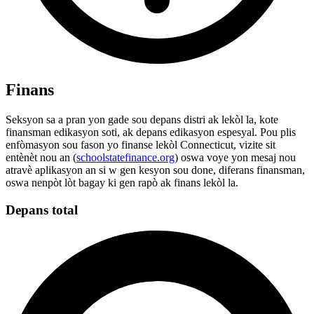
Finans
Seksyon sa a pran yon gade sou depans distri ak lekòl la, kote
finansman edikasyon soti, ak depans edikasyon espesyal. Pou plis
enfòmasyon sou fason yo finanse lekòl Connecticut, vizite sit
entènèt nou an (
schoolstatefinance.org
) oswa voye yon mesaj nou
atravè aplikasyon an si w gen kesyon sou done, diferans finansman,
oswa nenpòt lòt bagay ki gen rapò ak finans lekòl la.
Depans total