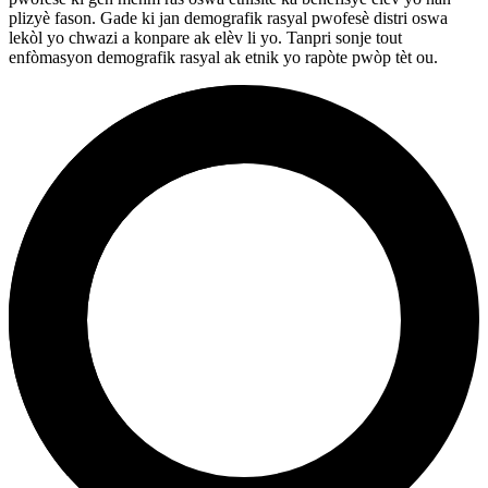
plizyè fason. Gade ki jan demografik rasyal pwofesè distri oswa
lekòl yo chwazi a konpare ak elèv li yo. Tanpri sonje tout
enfòmasyon demografik rasyal ak etnik yo rapòte pwòp tèt ou.