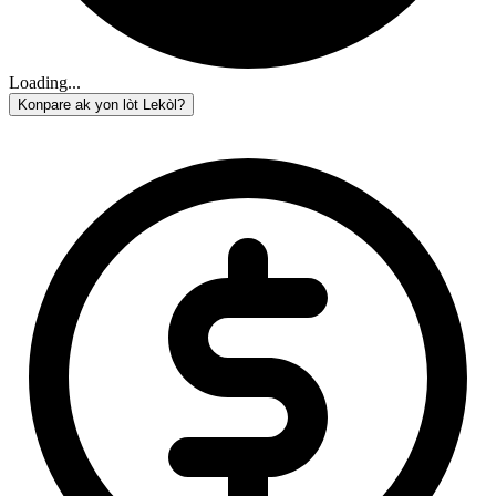
Loading...
Konpare ak yon lòt Lekòl?