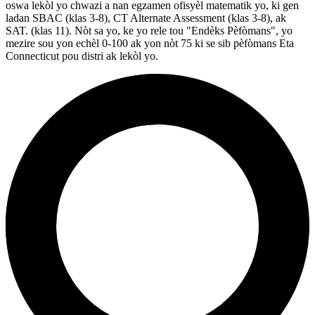
oswa lekòl yo chwazi a nan egzamen ofisyèl matematik yo, ki gen
ladan SBAC (klas 3-8), CT Alternate Assessment (klas 3-8), ak
SAT. (klas 11). Nòt sa yo, ke yo rele tou "Endèks Pèfòmans", yo
mezire sou yon echèl 0-100 ak yon nòt 75 ki se sib pèfòmans Eta
Connecticut pou distri ak lekòl yo.