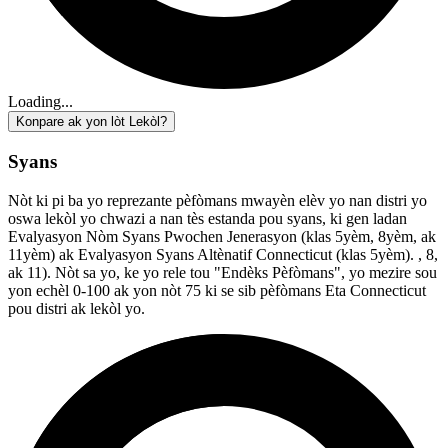
Loading...
Konpare ak yon lòt Lekòl?
Syans
Nòt ki pi ba yo reprezante pèfòmans mwayèn elèv yo nan distri yo
oswa lekòl yo chwazi a nan tès estanda pou syans, ki gen ladan
Evalyasyon Nòm Syans Pwochen Jenerasyon (klas 5yèm, 8yèm, ak
11yèm) ak Evalyasyon Syans Altènatif Connecticut (klas 5yèm). , 8,
ak 11). Nòt sa yo, ke yo rele tou "Endèks Pèfòmans", yo mezire sou
yon echèl 0-100 ak yon nòt 75 ki se sib pèfòmans Eta Connecticut
pou distri ak lekòl yo.