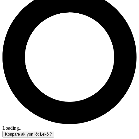
Loading...
Konpare ak yon lòt Lekòl?