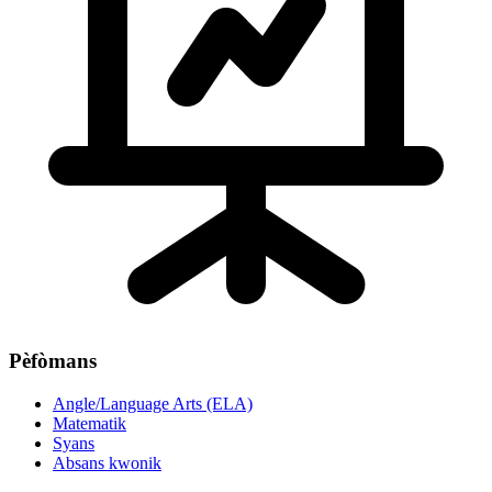
Pèfòmans
Angle/Language Arts (ELA)
Matematik
Syans
Absans kwonik