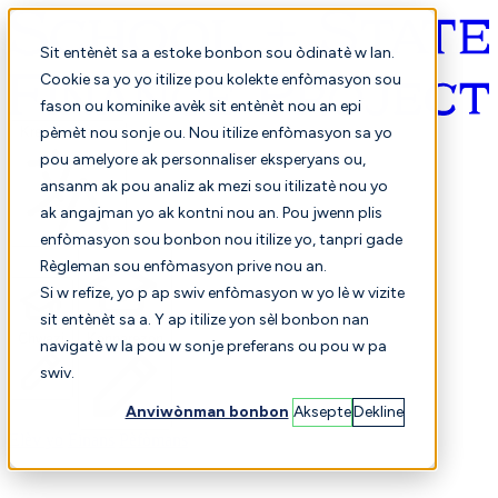
Sit entènèt sa a estoke bonbon sou òdinatè w lan.
Cookie sa yo yo itilize pou kolekte enfòmasyon sou
fason ou kominike avèk sit entènèt nou an epi
Kreyòl ayisyen
pèmèt nou sonje ou. Nou itilize enfòmasyon sa yo
pou amelyore ak personnaliser eksperyans ou,
ansanm ak pou analiz ak mezi sou itilizatè nou yo
ak angajman yo ak kontni nou an. Pou jwenn plis
enfòmasyon sou bonbon nou itilize yo, tanpri gade
Règleman sou enfòmasyon prive nou an.
Si w refize, yo p ap swiv enfòmasyon w yo lè w vizite
sit entènèt sa a. Y ap itilize yon sèl bonbon nan
Chwazi
Konparezon
navigatè w la pou w sonje preferans ou pou w pa
swiv.
Anviwònman bonbon
Aksepte
Dekline
Elèv yo
Finans
Pèfòmans