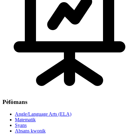
Pèfòmans
Angle/Language Arts (ELA)
Matematik
Syans
Absans kwonik