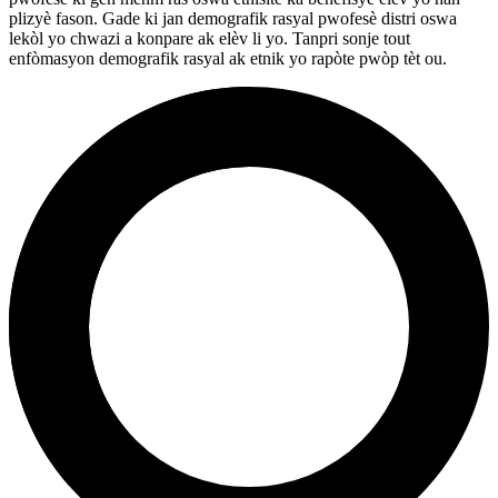
plizyè fason. Gade ki jan demografik rasyal pwofesè distri oswa
lekòl yo chwazi a konpare ak elèv li yo. Tanpri sonje tout
enfòmasyon demografik rasyal ak etnik yo rapòte pwòp tèt ou.