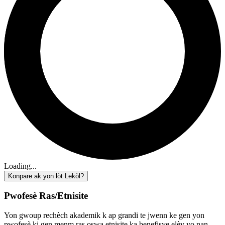
Loading...
Konpare ak yon lòt Lekòl?
Pwofesè Ras/Etnisite
Yon gwoup rechèch akademik k ap grandi te jwenn ke gen yon
pwofesè ki gen menm ras oswa etnisite ka benefisye elèv yo nan