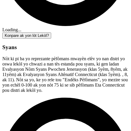
Loading...
Konpare ak yon lòt Lekòl?
Syans
Nòt ki pi ba yo reprezante pèfòmans mwayèn elèv yo nan distri yo
oswa lekòl yo chwazi a nan tès estanda pou syans, ki gen ladan
Evalyasyon Nòm Syans Pwochen Jenerasyon (klas 5yèm, 8yèm, ak
11yèm) ak Evalyasyon Syans Altènatif Connecticut (klas 5yèm). , 8,
ak 11). Nòt sa yo, ke yo rele tou "Endèks Pèfòmans", yo mezire sou
yon echèl 0-100 ak yon nòt 75 ki se sib pèfòmans Eta Connecticut
pou distri ak lekòl yo.