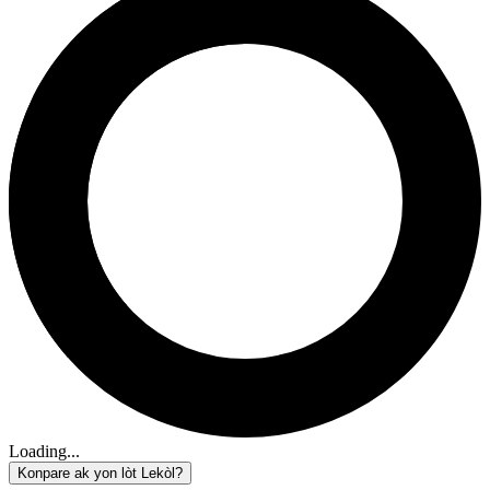
Loading...
Konpare ak yon lòt Lekòl?