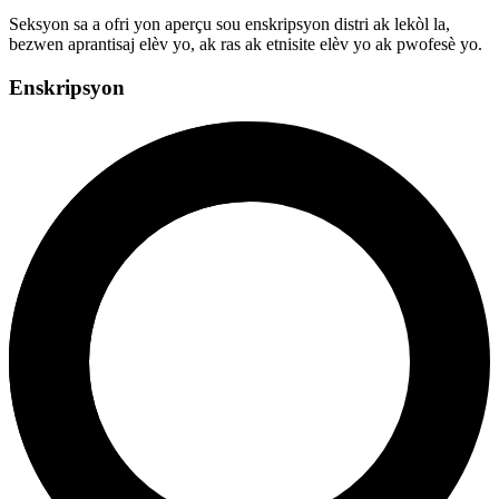
Seksyon sa a ofri yon aperçu sou enskripsyon distri ak lekòl la,
bezwen aprantisaj elèv yo, ak ras ak etnisite elèv yo ak pwofesè yo.
Enskripsyon