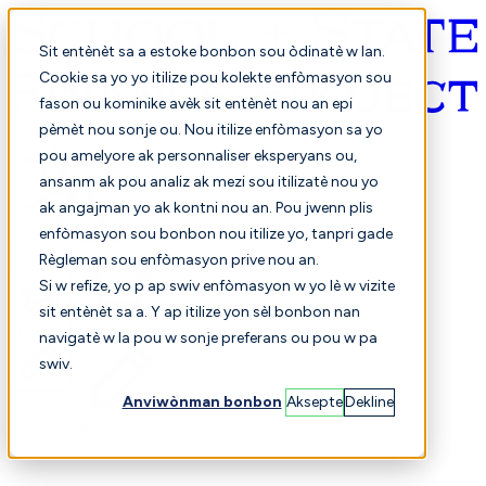
Sit entènèt sa a estoke bonbon sou òdinatè w lan.
Cookie sa yo yo itilize pou kolekte enfòmasyon sou
fason ou kominike avèk sit entènèt nou an epi
Kreyòl ayisyen
pèmèt nou sonje ou. Nou itilize enfòmasyon sa yo
pou amelyore ak personnaliser eksperyans ou,
ansanm ak pou analiz ak mezi sou itilizatè nou yo
ak angajman yo ak kontni nou an. Pou jwenn plis
enfòmasyon sou bonbon nou itilize yo, tanpri gade
Règleman sou enfòmasyon prive nou an.
Si w refize, yo p ap swiv enfòmasyon w yo lè w vizite
sit entènèt sa a. Y ap itilize yon sèl bonbon nan
Chwazi
Konparezon
navigatè w la pou w sonje preferans ou pou w pa
swiv.
Anviwònman bonbon
Aksepte
Dekline
Elèv yo
Finans
Pèfòmans