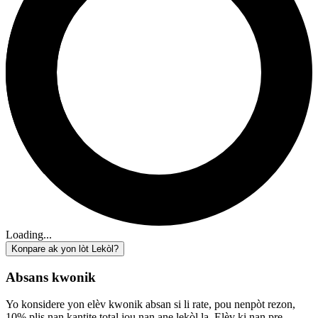
Loading...
Konpare ak yon lòt Lekòl?
Absans kwonik
Yo konsidere yon elèv kwonik absan si li rate, pou nenpòt rezon,
10% plis nan kantite total jou nan ane lekòl la. Elèv ki nan pre-