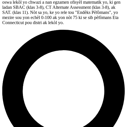
oswa lekòl yo chwazi a nan egzamen ofisyèl matematik yo, ki gen
ladan SBAC (klas 3-8), CT Alternate Assessment (klas 3-8), ak
SAT. (klas 11). Nòt sa yo, ke yo rele tou "Endèks Pèfòmans", yo
mezire sou yon echèl 0-100 ak yon nòt 75 ki se sib pèfòmans Eta
Connecticut pou distri ak lekòl yo.