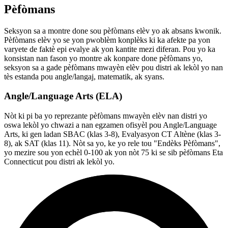
Pèfòmans
Seksyon sa a montre done sou pèfòmans elèv yo ak absans kwonik.
Pèfòmans elèv yo se yon pwoblèm konplèks ki ka afekte pa yon
varyete de faktè epi evalye ak yon kantite mezi diferan. Pou yo ka
konsistan nan fason yo montre ak konpare done pèfòmans yo,
seksyon sa a gade pèfòmans mwayèn elèv pou distri ak lekòl yo nan
tès estanda pou angle/langaj, matematik, ak syans.
Angle/Language Arts (ELA)
Nòt ki pi ba yo reprezante pèfòmans mwayèn elèv nan distri yo
oswa lekòl yo chwazi a nan egzamen ofisyèl pou Angle/Language
Arts, ki gen ladan SBAC (klas 3-8), Evalyasyon CT Altène (klas 3-
8), ak SAT (klas 11). Nòt sa yo, ke yo rele tou "Endèks Pèfòmans",
yo mezire sou yon echèl 0-100 ak yon nòt 75 ki se sib pèfòmans Eta
Connecticut pou distri ak lekòl yo.