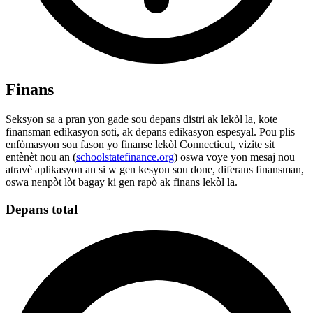
Finans
Seksyon sa a pran yon gade sou depans distri ak lekòl la, kote
finansman edikasyon soti, ak depans edikasyon espesyal. Pou plis
enfòmasyon sou fason yo finanse lekòl Connecticut, vizite sit
entènèt nou an (
schoolstatefinance.org
) oswa voye yon mesaj nou
atravè aplikasyon an si w gen kesyon sou done, diferans finansman,
oswa nenpòt lòt bagay ki gen rapò ak finans lekòl la.
Depans total