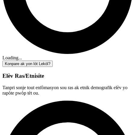
Loading...
Konpare ak yon lòt Lekòl?
Elèv Ras/Etnisite
Tanpri sonje tout enfòmasyon sou ras ak etnik demografik elèv yo
rapòte pwòp tèt ou.