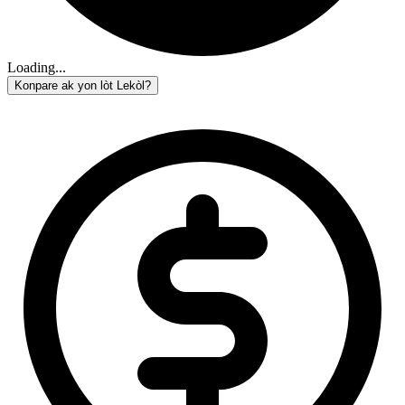
Loading...
Konpare ak yon lòt Lekòl?