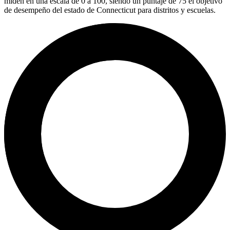
miden en una escala de 0 a 100, siendo un puntaje de 75 el objetivo
de desempeño del estado de Connecticut para distritos y escuelas.