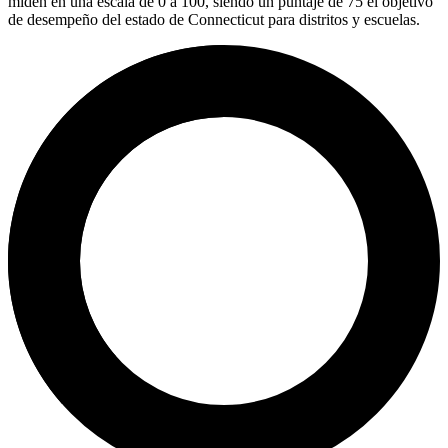
miden en una escala de 0 a 100, siendo un puntaje de 75 el objetivo
de desempeño del estado de Connecticut para distritos y escuelas.