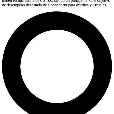
miden en una escala de 0 a 100, siendo un puntaje de 75 el objetivo
de desempeño del estado de Connecticut para distritos y escuelas.