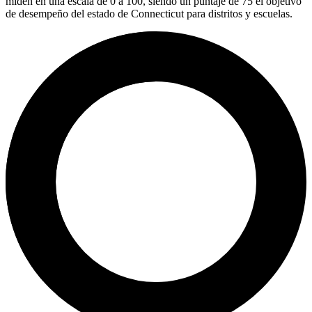
miden en una escala de 0 a 100, siendo un puntaje de 75 el objetivo
de desempeño del estado de Connecticut para distritos y escuelas.