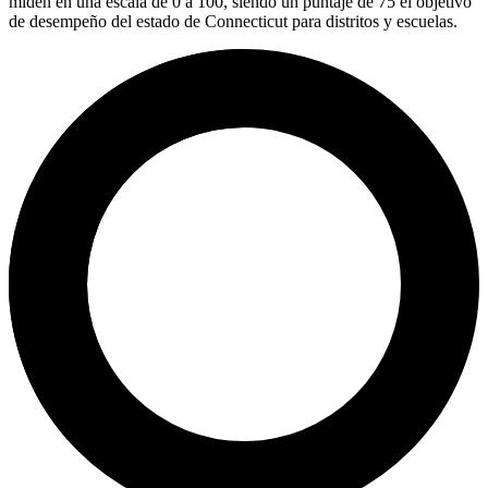
miden en una escala de 0 a 100, siendo un puntaje de 75 el objetivo
de desempeño del estado de Connecticut para distritos y escuelas.