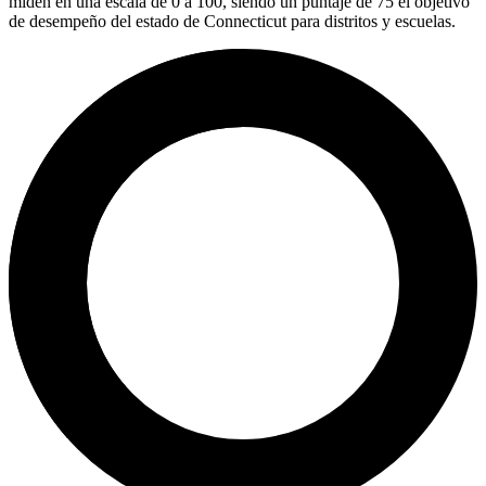
miden en una escala de 0 a 100, siendo un puntaje de 75 el objetivo
de desempeño del estado de Connecticut para distritos y escuelas.