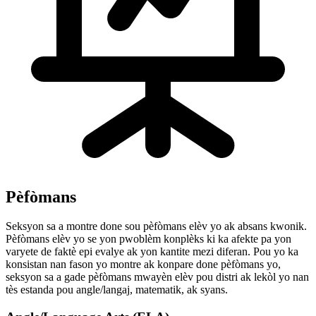
Pèfòmans
Seksyon sa a montre done sou pèfòmans elèv yo ak absans kwonik.
Pèfòmans elèv yo se yon pwoblèm konplèks ki ka afekte pa yon
varyete de faktè epi evalye ak yon kantite mezi diferan. Pou yo ka
konsistan nan fason yo montre ak konpare done pèfòmans yo,
seksyon sa a gade pèfòmans mwayèn elèv pou distri ak lekòl yo nan
tès estanda pou angle/langaj, matematik, ak syans.