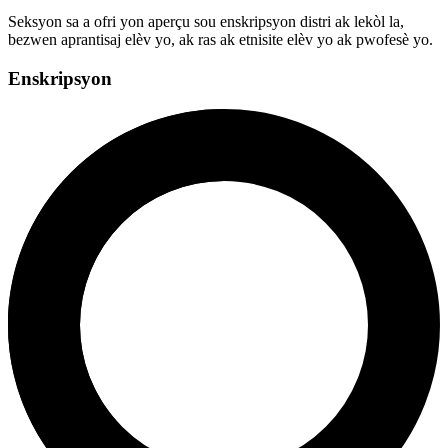
Seksyon sa a ofri yon aperçu sou enskripsyon distri ak lekòl la,
bezwen aprantisaj elèv yo, ak ras ak etnisite elèv yo ak pwofesè yo.
Enskripsyon