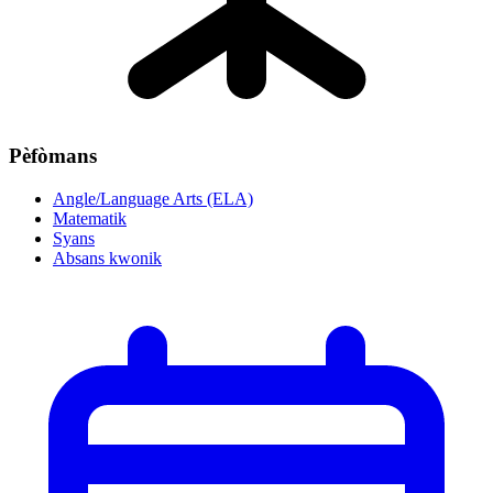
Pèfòmans
Angle/Language Arts (ELA)
Matematik
Syans
Absans kwonik