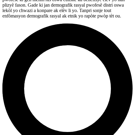
plizyè fason. Gade ki jan demografik rasyal pwofesè distri oswa
lekòl yo chwazi a konpare ak elèv li yo. Tanpri sonje tout
enfòmasyon demografik rasyal ak etnik yo rapòte pwòp tèt ou.