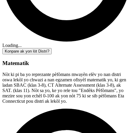
Loading...
Konpare ak yon lòt Distri?
Matematik
Nòt ki pi ba yo reprezante pèfòmans mwayèn elèv yo nan distri
oswa lekòl yo chwazi a nan egzamen ofisyèl matematik yo, ki gen
ladan SBAC (klas 3-8), CT Alternate Assessment (klas 3-8), ak
SAT. (klas 11). Nòt sa yo, ke yo rele tou "Endèks Pèfòmans", yo
mezire sou yon echèl 0-100 ak yon nòt 75 ki se sib pèfòmans Eta
Connecticut pou distri ak lekòl yo.