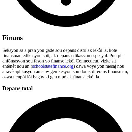
Finans
Seksyon sa a pran yon gade sou depans distri ak lekòl la, kote
finansman edikasyon soti, ak depans edikasyon espesyal. Pou plis
enfòmasyon sou fason yo finanse lekòl Connecticut, vizite sit
entènèt nou an (
schoolstatefinance.org
) oswa voye yon mesaj nou
atravè aplikasyon an si w gen kesyon sou done, diferans finansman,
oswa nenpòt lòt bagay ki gen rapò ak finans lekòl la.
Depans total