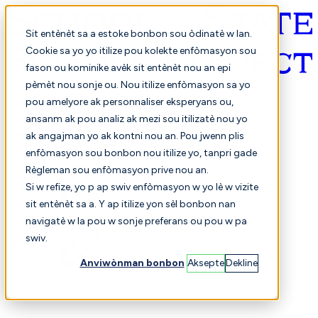
Sit entènèt sa a estoke bonbon sou òdinatè w lan.
Cookie sa yo yo itilize pou kolekte enfòmasyon sou
fason ou kominike avèk sit entènèt nou an epi
Kreyòl ayisyen
pèmèt nou sonje ou. Nou itilize enfòmasyon sa yo
pou amelyore ak personnaliser eksperyans ou,
ansanm ak pou analiz ak mezi sou itilizatè nou yo
ak angajman yo ak kontni nou an. Pou jwenn plis
enfòmasyon sou bonbon nou itilize yo, tanpri gade
Règleman sou enfòmasyon prive nou an.
Si w refize, yo p ap swiv enfòmasyon w yo lè w vizite
sit entènèt sa a. Y ap itilize yon sèl bonbon nan
Chwazi
Konparezon
navigatè w la pou w sonje preferans ou pou w pa
swiv.
Anviwònman bonbon
Aksepte
Dekline
Elèv yo
Finans
Pèfòmans