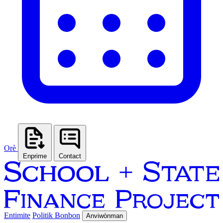
Orè
Enprime
Contact
Entimite
Politik Bonbon
Anviwònman