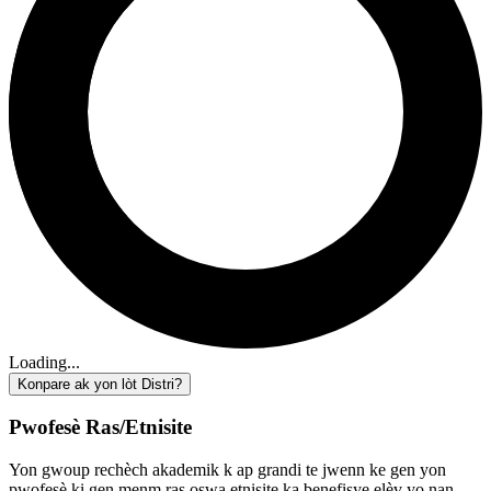
Loading...
Konpare ak yon lòt Distri?
Pwofesè Ras/Etnisite
Yon gwoup rechèch akademik k ap grandi te jwenn ke gen yon
pwofesè ki gen menm ras oswa etnisite ka benefisye elèv yo nan