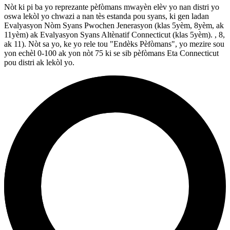
Nòt ki pi ba yo reprezante pèfòmans mwayèn elèv yo nan distri yo
oswa lekòl yo chwazi a nan tès estanda pou syans, ki gen ladan
Evalyasyon Nòm Syans Pwochen Jenerasyon (klas 5yèm, 8yèm, ak
11yèm) ak Evalyasyon Syans Altènatif Connecticut (klas 5yèm). , 8,
ak 11). Nòt sa yo, ke yo rele tou "Endèks Pèfòmans", yo mezire sou
yon echèl 0-100 ak yon nòt 75 ki se sib pèfòmans Eta Connecticut
pou distri ak lekòl yo.