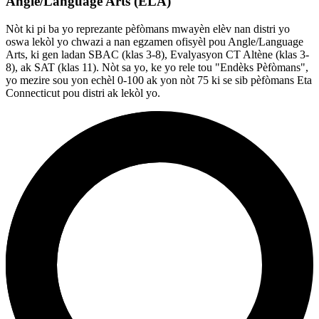
Angle/Language Arts (ELA)
Nòt ki pi ba yo reprezante pèfòmans mwayèn elèv nan distri yo
oswa lekòl yo chwazi a nan egzamen ofisyèl pou Angle/Language
Arts, ki gen ladan SBAC (klas 3-8), Evalyasyon CT Altène (klas 3-
8), ak SAT (klas 11). Nòt sa yo, ke yo rele tou "Endèks Pèfòmans",
yo mezire sou yon echèl 0-100 ak yon nòt 75 ki se sib pèfòmans Eta
Connecticut pou distri ak lekòl yo.