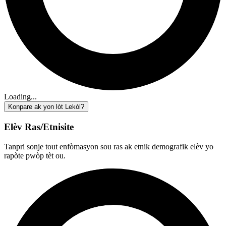
Loading...
Konpare ak yon lòt Lekòl?
Elèv Ras/Etnisite
Tanpri sonje tout enfòmasyon sou ras ak etnik demografik elèv yo
rapòte pwòp tèt ou.