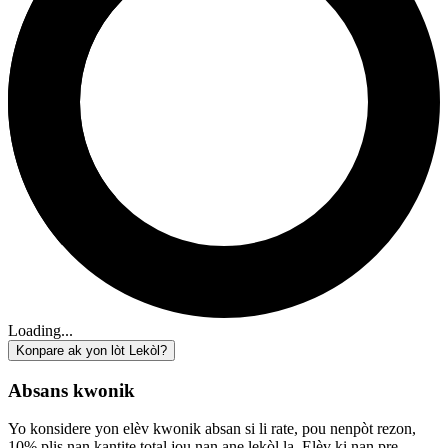
Loading...
Konpare ak yon lòt Lekòl?
Absans kwonik
Yo konsidere yon elèv kwonik absan si li rate, pou nenpòt rezon,
10% plis nan kantite total jou nan ane lekòl la. Elèv ki nan pre-