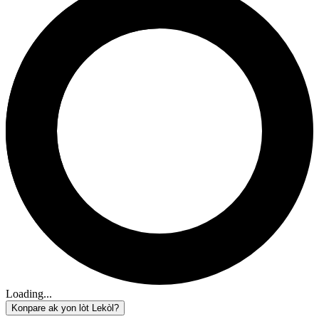
Loading...
Konpare ak yon lòt Lekòl?