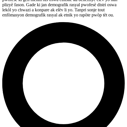
plizyè fason. Gade ki jan demografik rasyal pwofesè distri oswa
lekòl yo chwazi a konpare ak elèv li yo. Tanpri sonje tout
enfòmasyon demografik rasyal ak etnik yo rapòte pwòp tèt ou.