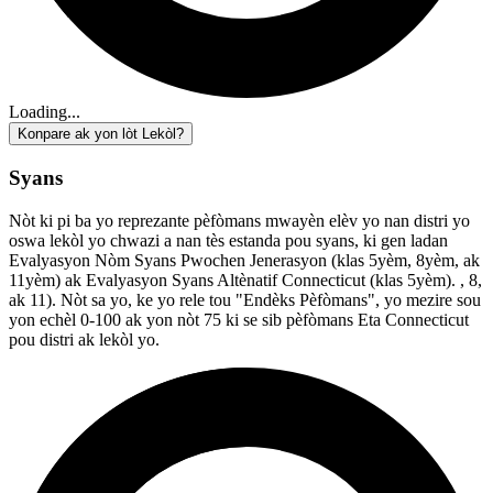
Loading...
Konpare ak yon lòt Lekòl?
Syans
Nòt ki pi ba yo reprezante pèfòmans mwayèn elèv yo nan distri yo
oswa lekòl yo chwazi a nan tès estanda pou syans, ki gen ladan
Evalyasyon Nòm Syans Pwochen Jenerasyon (klas 5yèm, 8yèm, ak
11yèm) ak Evalyasyon Syans Altènatif Connecticut (klas 5yèm). , 8,
ak 11). Nòt sa yo, ke yo rele tou "Endèks Pèfòmans", yo mezire sou
yon echèl 0-100 ak yon nòt 75 ki se sib pèfòmans Eta Connecticut
pou distri ak lekòl yo.