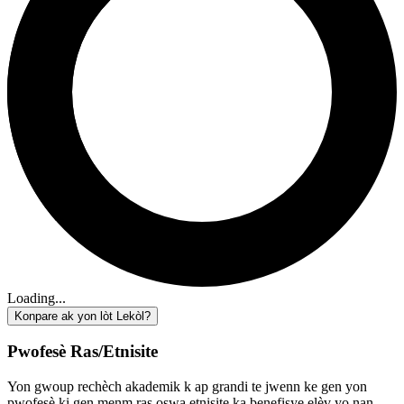
Loading...
Konpare ak yon lòt Lekòl?
Pwofesè Ras/Etnisite
Yon gwoup rechèch akademik k ap grandi te jwenn ke gen yon
pwofesè ki gen menm ras oswa etnisite ka benefisye elèv yo nan