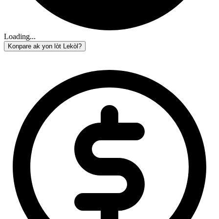
Loading...
Konpare ak yon lòt Lekòl?