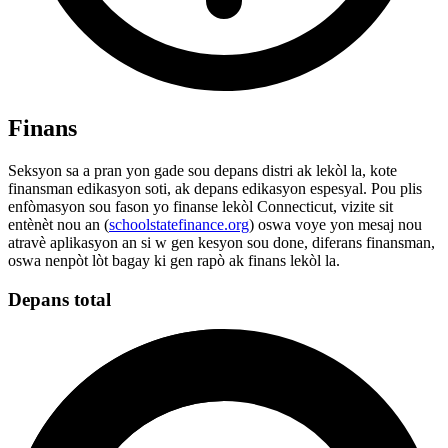
Finans
Seksyon sa a pran yon gade sou depans distri ak lekòl la, kote
finansman edikasyon soti, ak depans edikasyon espesyal. Pou plis
enfòmasyon sou fason yo finanse lekòl Connecticut, vizite sit
entènèt nou an (
schoolstatefinance.org
) oswa voye yon mesaj nou
atravè aplikasyon an si w gen kesyon sou done, diferans finansman,
oswa nenpòt lòt bagay ki gen rapò ak finans lekòl la.
Depans total