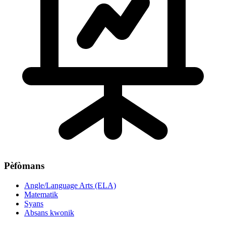
Pèfòmans
Angle/Language Arts (ELA)
Matematik
Syans
Absans kwonik