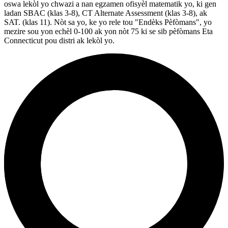
oswa lekòl yo chwazi a nan egzamen ofisyèl matematik yo, ki gen
ladan SBAC (klas 3-8), CT Alternate Assessment (klas 3-8), ak
SAT. (klas 11). Nòt sa yo, ke yo rele tou "Endèks Pèfòmans", yo
mezire sou yon echèl 0-100 ak yon nòt 75 ki se sib pèfòmans Eta
Connecticut pou distri ak lekòl yo.