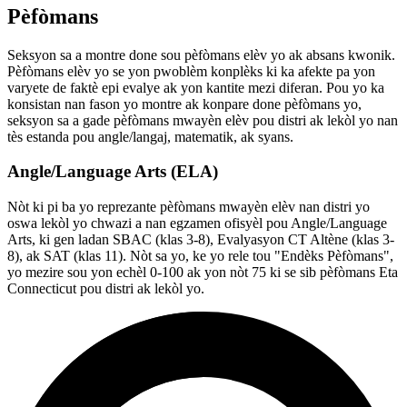
Pèfòmans
Seksyon sa a montre done sou pèfòmans elèv yo ak absans kwonik.
Pèfòmans elèv yo se yon pwoblèm konplèks ki ka afekte pa yon
varyete de faktè epi evalye ak yon kantite mezi diferan. Pou yo ka
konsistan nan fason yo montre ak konpare done pèfòmans yo,
seksyon sa a gade pèfòmans mwayèn elèv pou distri ak lekòl yo nan
tès estanda pou angle/langaj, matematik, ak syans.
Angle/Language Arts (ELA)
Nòt ki pi ba yo reprezante pèfòmans mwayèn elèv nan distri yo
oswa lekòl yo chwazi a nan egzamen ofisyèl pou Angle/Language
Arts, ki gen ladan SBAC (klas 3-8), Evalyasyon CT Altène (klas 3-
8), ak SAT (klas 11). Nòt sa yo, ke yo rele tou "Endèks Pèfòmans",
yo mezire sou yon echèl 0-100 ak yon nòt 75 ki se sib pèfòmans Eta
Connecticut pou distri ak lekòl yo.