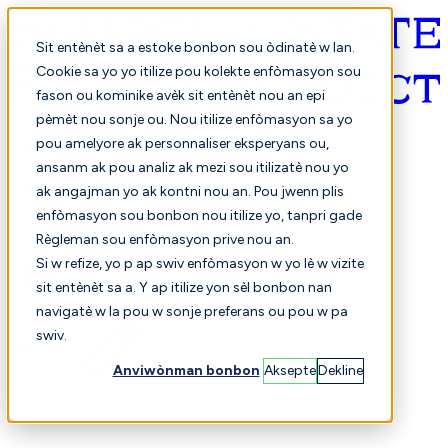
Sit entènèt sa a estoke bonbon sou òdinatè w lan.
Cookie sa yo yo itilize pou kolekte enfòmasyon sou
fason ou kominike avèk sit entènèt nou an epi
Kreyòl ayisyen
pèmèt nou sonje ou. Nou itilize enfòmasyon sa yo
pou amelyore ak personnaliser eksperyans ou,
ansanm ak pou analiz ak mezi sou itilizatè nou yo
ak angajman yo ak kontni nou an. Pou jwenn plis
enfòmasyon sou bonbon nou itilize yo, tanpri gade
Règleman sou enfòmasyon prive nou an.
Si w refize, yo p ap swiv enfòmasyon w yo lè w vizite
sit entènèt sa a. Y ap itilize yon sèl bonbon nan
Chwazi
Konparezon
navigatè w la pou w sonje preferans ou pou w pa
swiv.
Anviwònman bonbon
Aksepte
Dekline
Elèv yo
Finans
Pèfòmans