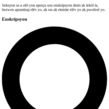
Seksyon sa a ofri yon aperçu sou enskripsyon distri ak lekòl la,
bezwen aprantisaj elèv yo, ak ras ak etnisite elèv yo ak pwofesè yo.
Enskripsyon