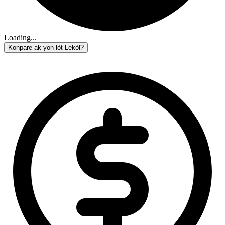
Loading...
Konpare ak yon lòt Lekòl?