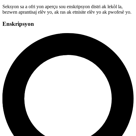
Seksyon sa a ofri yon aperçu sou enskripsyon distri ak lekòl la,
bezwen aprantisaj elèv yo, ak ras ak etnisite elèv yo ak pwofesè yo.
Enskripsyon