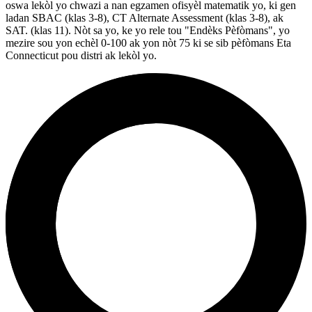
oswa lekòl yo chwazi a nan egzamen ofisyèl matematik yo, ki gen
ladan SBAC (klas 3-8), CT Alternate Assessment (klas 3-8), ak
SAT. (klas 11). Nòt sa yo, ke yo rele tou "Endèks Pèfòmans", yo
mezire sou yon echèl 0-100 ak yon nòt 75 ki se sib pèfòmans Eta
Connecticut pou distri ak lekòl yo.