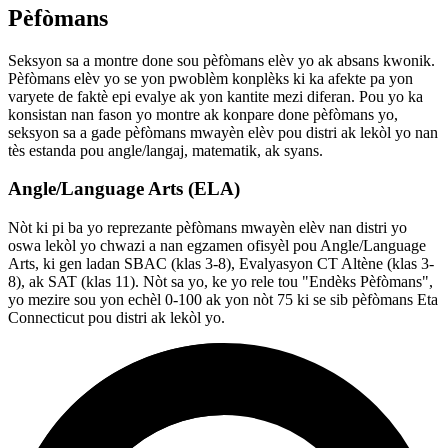
Pèfòmans
Seksyon sa a montre done sou pèfòmans elèv yo ak absans kwonik.
Pèfòmans elèv yo se yon pwoblèm konplèks ki ka afekte pa yon
varyete de faktè epi evalye ak yon kantite mezi diferan. Pou yo ka
konsistan nan fason yo montre ak konpare done pèfòmans yo,
seksyon sa a gade pèfòmans mwayèn elèv pou distri ak lekòl yo nan
tès estanda pou angle/langaj, matematik, ak syans.
Angle/Language Arts (ELA)
Nòt ki pi ba yo reprezante pèfòmans mwayèn elèv nan distri yo
oswa lekòl yo chwazi a nan egzamen ofisyèl pou Angle/Language
Arts, ki gen ladan SBAC (klas 3-8), Evalyasyon CT Altène (klas 3-
8), ak SAT (klas 11). Nòt sa yo, ke yo rele tou "Endèks Pèfòmans",
yo mezire sou yon echèl 0-100 ak yon nòt 75 ki se sib pèfòmans Eta
Connecticut pou distri ak lekòl yo.