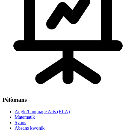
Pèfòmans
Angle/Language Arts (ELA)
Matematik
Syans
Absans kwonik