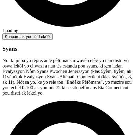
Loading...
Konpare ak yon lòt Lekòl?
Syans
Nòt ki pi ba yo reprezante pèfòmans mwayèn elèv yo nan distri yo
oswa lekòl yo chwazi a nan tès estanda pou syans, ki gen ladan
Evalyasyon Nòm Syans Pwochen Jenerasyon (klas 5yèm, 8yèm, ak
11yèm) ak Evalyasyon Syans Altènatif Connecticut (klas 5yèm). , 8,
ak 11). Nòt sa yo, ke yo rele tou "Endèks Pèfòmans", yo mezire sou
yon echèl 0-100 ak yon nòt 75 ki se sib pèfòmans Eta Connecticut
pou distri ak lekòl yo.