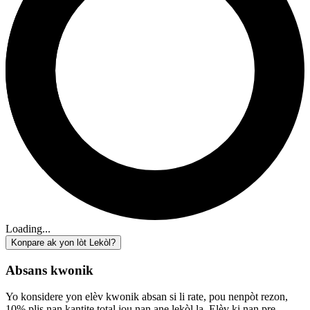
Loading...
Konpare ak yon lòt Lekòl?
Absans kwonik
Yo konsidere yon elèv kwonik absan si li rate, pou nenpòt rezon,
10% plis nan kantite total jou nan ane lekòl la. Elèv ki nan pre-