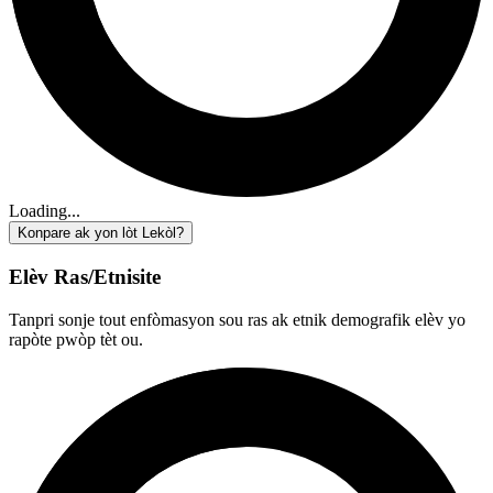
Loading...
Konpare ak yon lòt Lekòl?
Elèv Ras/Etnisite
Tanpri sonje tout enfòmasyon sou ras ak etnik demografik elèv yo
rapòte pwòp tèt ou.