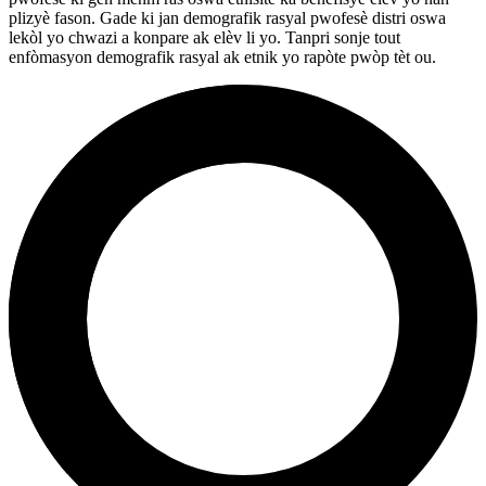
plizyè fason. Gade ki jan demografik rasyal pwofesè distri oswa
lekòl yo chwazi a konpare ak elèv li yo. Tanpri sonje tout
enfòmasyon demografik rasyal ak etnik yo rapòte pwòp tèt ou.