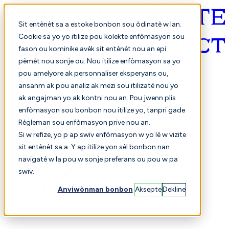
Sit entènèt sa a estoke bonbon sou òdinatè w lan.
Cookie sa yo yo itilize pou kolekte enfòmasyon sou
fason ou kominike avèk sit entènèt nou an epi
Kreyòl ayisyen
pèmèt nou sonje ou. Nou itilize enfòmasyon sa yo
pou amelyore ak personnaliser eksperyans ou,
ansanm ak pou analiz ak mezi sou itilizatè nou yo
ak angajman yo ak kontni nou an. Pou jwenn plis
enfòmasyon sou bonbon nou itilize yo, tanpri gade
Règleman sou enfòmasyon prive nou an.
Si w refize, yo p ap swiv enfòmasyon w yo lè w vizite
sit entènèt sa a. Y ap itilize yon sèl bonbon nan
Chwazi
Konparezon
navigatè w la pou w sonje preferans ou pou w pa
swiv.
Anviwònman bonbon
Aksepte
Dekline
Elèv yo
Finans
Pèfòmans