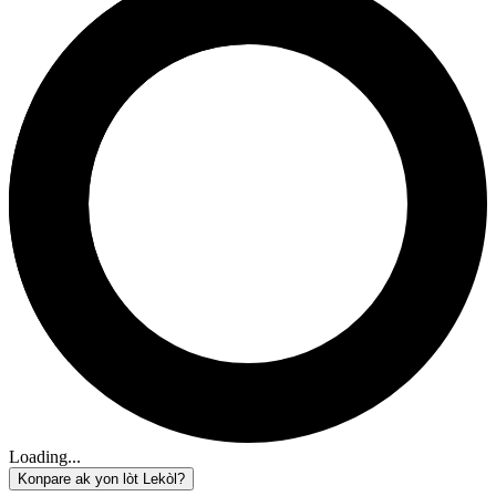
Loading...
Konpare ak yon lòt Lekòl?