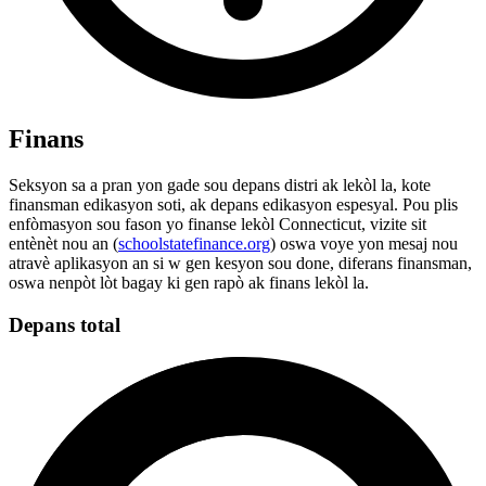
Finans
Seksyon sa a pran yon gade sou depans distri ak lekòl la, kote
finansman edikasyon soti, ak depans edikasyon espesyal. Pou plis
enfòmasyon sou fason yo finanse lekòl Connecticut, vizite sit
entènèt nou an (
schoolstatefinance.org
) oswa voye yon mesaj nou
atravè aplikasyon an si w gen kesyon sou done, diferans finansman,
oswa nenpòt lòt bagay ki gen rapò ak finans lekòl la.
Depans total