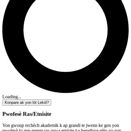
Loading...
Konpare ak yon lòt Lekòl?
Pwofesè Ras/Etnisite
Yon gwoup rechèch akademik k ap grandi te jwenn ke gen yon
pwofesè ki gen menm ras oswa etnisite ka benefisye elèv yo nan