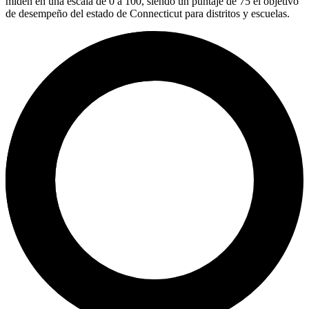
miden en una escala de 0 a 100, siendo un puntaje de 75 el objetivo
de desempeño del estado de Connecticut para distritos y escuelas.